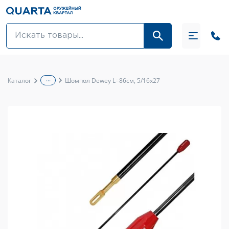
Оптовикам
Акции
...
Каталог
Шомпол Dewey L=86см, 5/16х27
Оптика и крепления
Оружие и патроны
Одежда
Средства для ухода за оружием
Тюнинг оружия и ЗИП
Обувь