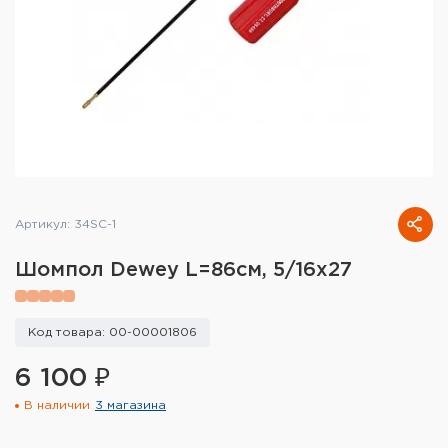
Тактическое снаряжение
Высокоточная стрельба
Спортивная стрельба
Пневматика
Развлекательная стрельба
Артикул: 34SC-1
Ножи
Шомпол Dewey L=86см, 5/16х27
Инструмент для заточки
Кобуры и системы ношения
Код товара: 00-00001806
6 100 ₽
Кейсы и ящики для патронов и
снаряжения
В наличии
3 магазина
Сумки и рюкзаки