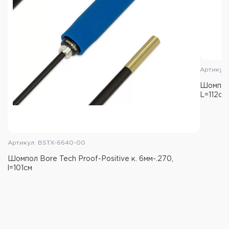
Артикул:
Шомпол 
L=112см
Артикул: BSTX-6640-00
Шомпол Bore Tech Proof-Positive к. 6мм-.270,
l=101см