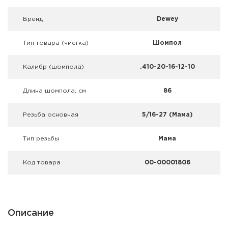
Фальшпатроны
Брeнд
Dewey
Холодная пристрелка оружия
Тип товара (чистка)
Шомпол
Оружейные шкафы и сейфы
Калибр (шомпола)
.410-20-16-12-10
Чехлы и кейсы
Длина шомпола, см
86
Релоадинг
Резьба основная
5/16-27 (Мама)
Сигнальные средства
Тип резьбы
Мама
Дартс
Код товара
00-00001806
Аксессуары
Комплекты
Описание