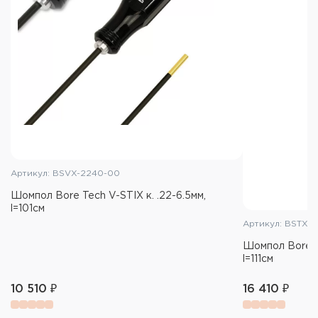
Адаптер SMBA «мама-мама» 8/36-8/32
Артикул: BSVX-2240-00
Шомпол Bore Tech V-STIX к. .22-6.5мм,
l=101см
Артикул: BSTX-
Шомпол Bore Te
l=111см
10 510 ₽
16 410 ₽