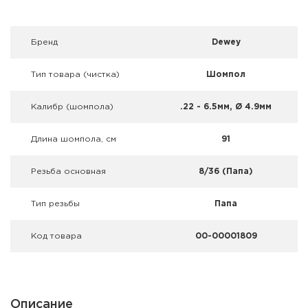
Фальшпатроны
Холодная пристрелка оружия
Брeнд
Dewey
Оружейные шкафы и сейфы
Тип товара (чистка)
Шомпол
Чехлы и кейсы
Калибр (шомпола)
.22 - 6.5мм, Ø 4.9мм
Релоадинг
Длина шомпола, см
91
Сигнальные средства
Резьба основная
8/36 (Папа)
Дартс
Тип резьбы
Папа
Аксессуары
Код товара
00-00001809
Комплекты
Описание