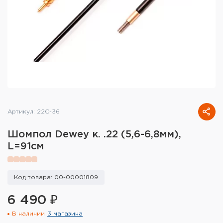
Тактическое снаряжение
Высокоточная стрельба
Спортивная стрельба
Пневматика
Развлекательная стрельба
Артикул: 22C-36
Ножи
Шомпол Dewey к. .22 (5,6-6,8мм),
Инструмент для заточки
L=91см
Кобуры и системы ношения
Код товара: 00-00001809
Кейсы и ящики для патронов и
снаряжения
6 490 ₽
В наличии
3 магазина
Сумки и рюкзаки