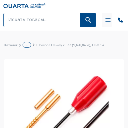
Оптовикам
Акции
...
Каталог
Шомпол Dewey к. .22 (5,6-6,8мм), L=91см
Оптика и крепления
Оружие и патроны
Одежда
Средства для ухода за оружием
Тюнинг оружия и ЗИП
Обувь