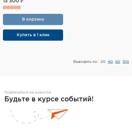
13 300 ₽
Фальшпатроны
Холодная пристрелка оружия
В корзину
Оружейные шкафы и сейфы
Купить в 1 клик
Чехлы и кейсы
Релоадинг
Выводить по:
20
40
60
100
Сигнальные средства
Дартс
Подписаться на новости
Аксессуары
Будьте в курсе событий!
Комплекты