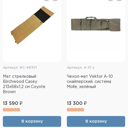
Тактическое снаряжение
Высокоточная стрельба
Спортивная стрельба
Пневматика
Развлекательная стрельба
Артикул: BC-48301
Артикул: А-10 з
Ножи
Мат стрелковый
Чехол-мат Vektor А-10
Birchwood Casey
снайперский, система
Инструмент для заточки
213х68х1,2 см Coyote
Molle, зелёный
Brown
Кобуры и системы ношения
13 590 ₽
13 300 ₽
Кейсы и ящики для патронов и
снаряжения
В корзину
В корзину
Сумки и рюкзаки