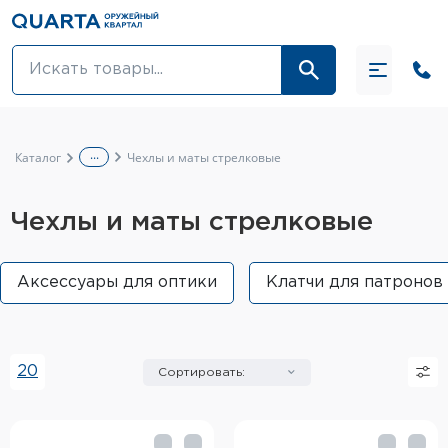
Оптовикам
Акции
...
Каталог
Чехлы и маты стрелковые
Оптика и крепления
Чехлы и маты стрелковые
Оружие и патроны
Одежда
Аксессуары для оптики
Клатчи для патронов
Средства для ухода за оружием
Тюнинг оружия и ЗИП
20
Сортировать:
Обувь