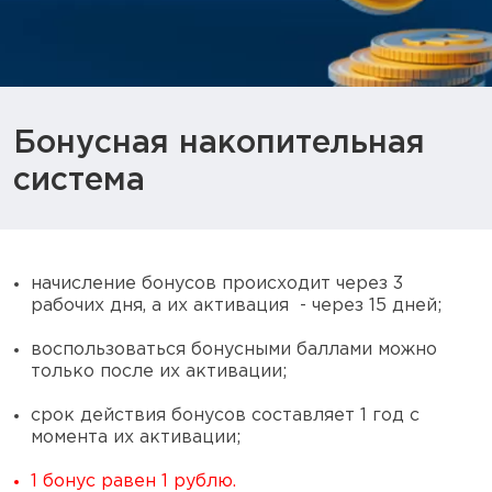
Тактическое снаряжение
Высокоточная стрельба
Спортивная стрельба
Бонусная накопительная
Пневматика
система
Развлекательная стрельба
Ножи
начисление бонусов происходит через 3
рабочих дня, а их активация - через 15 дней;
Инструмент для заточки
воспользоваться бонусными баллами можно
Кобуры и системы ношения
только после их активации;
Кейсы и ящики для патронов и
срок действия бонусов составляет 1 год с
снаряжения
момента их активации;
Сумки и рюкзаки
1 бонус равен 1 рублю.