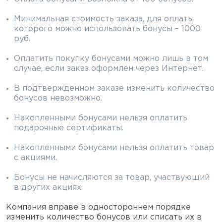
Фальшпатроны
Минимальная стоимость заказа, для оплаты
Холодная пристрелка оружия
которого можно использовать бонусы – 1000
руб.
Оружейные шкафы и сейфы
Оплатить покупку бонусами можно лишь в том
случае, если заказ оформлен через Интернет.
Чехлы и кейсы
В подтвержденном заказе изменить количество
Релоадинг
бонусов невозможно.
Накопленными бонусами нельзя оплатить
Сигнальные средства
подарочные сертификаты.
Дартс
Накопленными бонусами нельзя оплатить товар
с акциями.
Аксессуары
Бонусы не начисляются за товар, участвующий
Комплекты
в других акциях.
Компания вправе в одностороннем порядке
изменить количество бонусов или списать их в