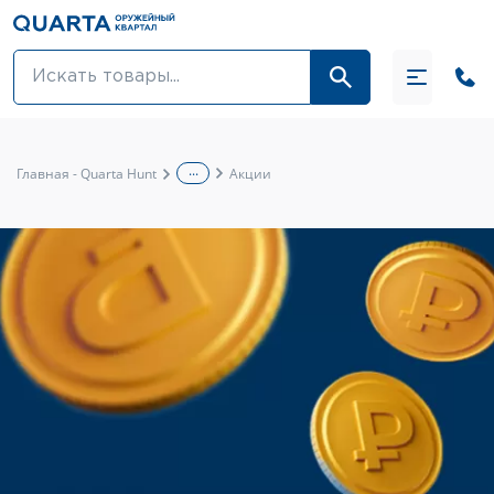
Оптовикам
Акции
...
Главная - Quarta Hunt
Акции
Оптика и крепления
Оружие и патроны
Одежда
Средства для ухода за оружием
Тюнинг оружия и ЗИП
Обувь