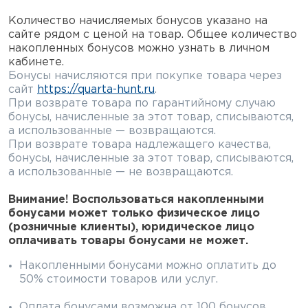
Элементы питания и зарядные
Количество начисляемых бонусов указано на
устройства
сайте рядом с ценой на товар. Общее количество
накопленных бонусов можно узнать в личном
Охотничье снаряжение
кабинете.
Бонусы начисляются при покупке товара через
сайт
https://quarta-hunt.ru
.
Ремни, патронташи и подсумки
При возврате товара по гарантийному случаю
бонусы, начисленные за этот товар, списываются,
Фонари и ЛЦУ
а использованные — возвращаются.
При возврате товара надлежащего качества,
Туристическое снаряжение
бонусы, начисленные за этот товар, списываются,
а использованные — не возвращаются.
Инструменты
Внимание! Воспользоваться накопленными
бонусами может только физическое лицо
Опоры и станки для оружия
(розничные клиенты), юридическое лицо
оплачивать товары бонусами не может.
Термосы, термосумки, бутылки
Накопленными бонусами можно оплатить до
50% стоимости товаров или услуг.
Мишени
Оплата бонусами возможна от 100 бонусов.