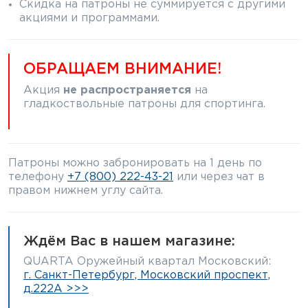
Скидка на патроны не суммируется с другими
Фальшпатроны
акциями и программами.
Холодная пристрелка оружия
ОБРАЩАЕМ ВНИМАНИЕ!
Оружейные шкафы и сейфы
Акция
не распространяется
на
Чехлы и кейсы
гладкоствольные патроны для спортинга.
Релоадинг
Патроны можно забронировать на 1 день по
Сигнальные средства
телефону
+7 (800) 222-43-21
или через чат в
правом нижнем углу сайта.
Дартс
Аксессуары
Ждём Вас в нашем магазине:
Комплекты
QUARTA Оружейный квартал Московский:
г. Санкт-Петербург, Московский проспект,
д.222А >>>