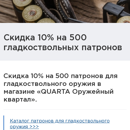
Тактическое снаряжение
Высокоточная стрельба
Спортивная стрельба
Скидка 10% на 500
Пневматика
гладкоствольных патронов
Развлекательная стрельба
Ножи
Скидка 10% на 500 патронов для
гладкоствольного оружия в
Инструмент для заточки
магазине «QUARTA Оружейный
Кобуры и системы ношения
квартал».
Кейсы и ящики для патронов и
снаряжения
Каталог патронов для гладкоствольного
Сумки и рюкзаки
оружия >>>