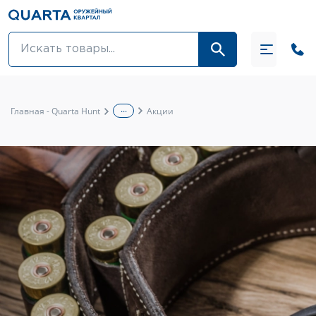
Оптовикам
Акции
...
Главная - Quarta Hunt
Акции
Оптика и крепления
Оружие и патроны
Одежда
Средства для ухода за оружием
Тюнинг оружия и ЗИП
Обувь