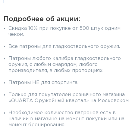
Элементы питания и зарядные
устройства
Подробнее об акции:
Охотничье снаряжение
Скидка 10% при покупке от 500 штук одним
чеком.
Ремни, патронташи и подсумки
Все патроны для гладкоствольного оружия.
Фонари и ЛЦУ
Патроны любого калибра гладкоствольного
оружия, с любым снарядом, любого
Туристическое снаряжение
производителя, в любых пропорциях.
Инструменты
Патроны НЕ для спортинга.
Только для покупателей розничного магазина
Опоры и станки для оружия
«QUARTA Оружейный квартал» на Московском.
Термосы, термосумки, бутылки
Необходимое количество патронов есть в
наличии в магазине на момент покупки или на
Мишени
момент бронирования.