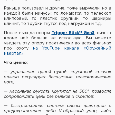
Фальшпатроны
Раньше пользовал и другие, тоже выручали, но в
каждой были минусы: то ломаются, то телескоп
Холодная пристрелка оружия
клипсовый, то пластик хрупкий, то шарниры
клинит, то трубки гнутся под нагрузкой и т.д.
Оружейные шкафы и сейфы
После выхода опоры
Trigger Stick™ Gen3
, ничего
Чехлы и кейсы
кроме неё больше не использую. Вы можете
увидеть эту опору практически во всех фильмах
про охоту
на YouTube канале «Оружейный
Релоадинг
квартал»
.
Сигнальные средства
Что ценно
:
— управление одной рукой: спусковой крючок
Дартс
плавно регулирует бесшумные телескопические
ноги;
Аксессуары
— массивная рукоять крутится на 360°, позволяя
сопровождать цель без рывков и скрипов;
Комплекты
— быстросъемная система смены адаптеров с
предохранителем: либо V-образный упор, либо