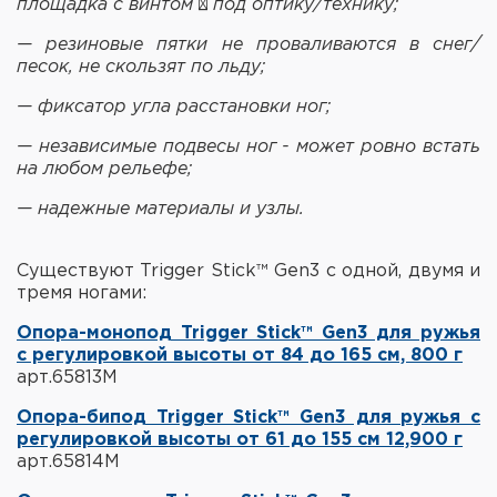
площадка с винтом ¼ под оптику/технику;
— резиновые пятки не проваливаются в снег/
песок, не скользят по льду;
— фиксатор угла расстановки ног;
— независимые подвесы ног - может ровно встать
на любом рельефе;
— надежные материалы и узлы.
Существуют Trigger Stick™ Gen3 с одной, двумя и
тремя ногами:
Опора-монопод Trigger Stick™ Gen3 для ружья
с регулировкой высоты от 84 до 165 см, 800 г
арт.65813M
Опора-бипод Trigger Stick™ Gen3 для ружья с
регулировкой высоты от 61 до 155 см 12,900 г
арт.65814M