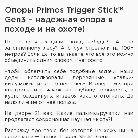
Опоры Primos Trigger Stick™
Элементы питания и зарядные
устройства
Gen3 – надежная опора в
Охотничье снаряжение
походе и на охоте!
Ремни, патронташи и подсумки
По болоту ходили когда-нибудь? А по
затопленному лесу? А с рук стреляли на 100+
метров? Если да, то вы знаете, что всё это можно
Фонари и ЛЦУ
объединить одним словом – непросто.
Туристическое снаряжение
Чтобы облегчить себе подобные задачи, наши
деды использовали деревянные «палки-
выручалки» из соседнего леса. И опереться при
Инструменты
выстреле, и бочажок на глубину проверить, и
кусты раздвинуть, и зверя какого отогнать. Да
Опоры и станки для оружия
мало ли еще от неё пользы.
Термосы, термосумки, бутылки
На дворе 21 век. Какие палки-выручалки нам
предлагает современная научная мысль?!
Мишени
Расскажу про свою, без которой не хожу ни на
одну охоту — Primos Trigger Stick™ Gen3.