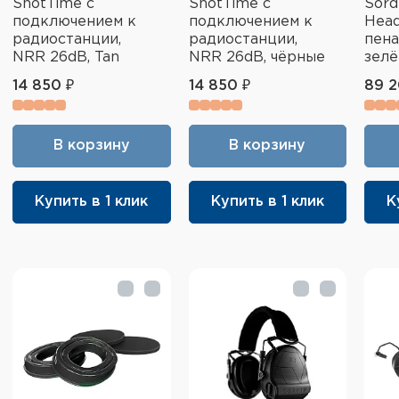
ShotTime с
ShotTime с
Sord
подключением к
подключением к
Head
радиостанции,
радиостанции,
пена
NRR 26dB, Tan
NRR 26dB, чёрные
зел
14 850 ₽
14 850 ₽
89 2
В корзину
В корзину
Купить в 1 клик
Купить в 1 клик
К