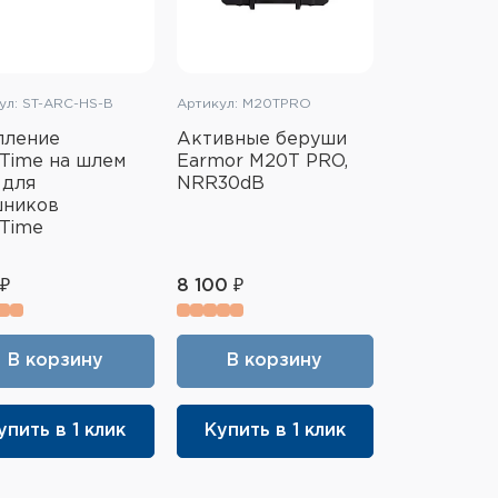
ул: ST-ARC-HS-B
Артикул: M20TPRO
пление
Активные беруши
Time на шлем
Earmor M20T PRO,
 для
NRR30dB
шников
Time
₽
8 100 ₽
В корзину
В корзину
упить в 1 клик
Купить в 1 клик