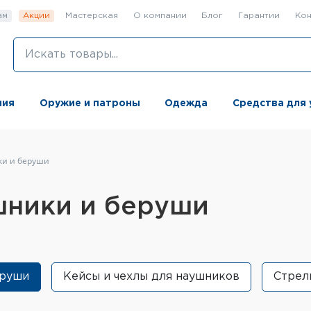
ам
Акции
Мастерская
О компании
Блог
Гарантии
Кон
ния
Оружие и патроны
Одежда
Средства для 
ки и беруши
шники и беруши
еруши
Кейсы и чехлы для наушников
Стрел