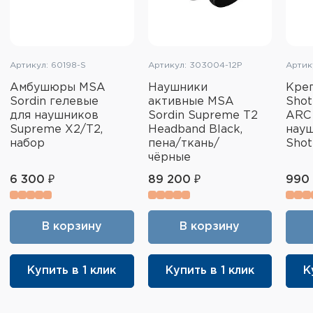
Артикул: 60198-S
Артикул: 303004-12P
Артик
Амбушюры MSA
Наушники
Кре
Sordin гелевые
активные MSA
Shot
для наушников
Sordin Supreme T2
ARC
Supreme X2/T2,
Headband Black,
нау
набор
пена/ткань/
Shot
чёрные
6 300 ₽
89 200 ₽
990 
В корзину
В корзину
Купить в 1 клик
Купить в 1 клик
К