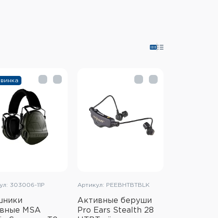
винка
ул: 303006-11P
Артикул: PEEBHTBTBLK
шники
Активные беруши
ивные MSA
Pro Ears Stealth 28