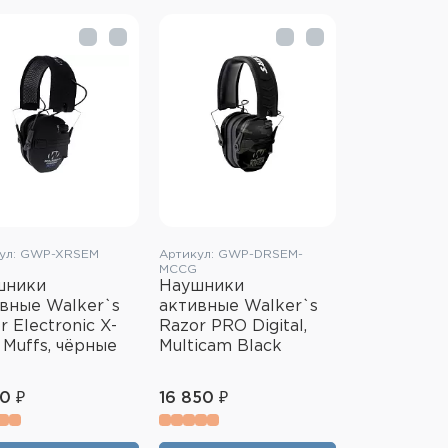
ул: GWP-XRSEM
Артикул: GWP-DRSEM-
MCCG
шники
Наушники
вные Walker`s
активные Walker`s
r Electronic X-
Razor PRO Digital,
Muffs, чёрные
Multicam Black
50 ₽
16 850 ₽