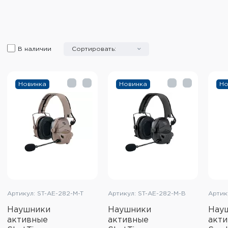
В наличии
Сортировать:
Новинка
Новинка
Но
Артикул: ST-AE-282-M-T
Артикул: ST-AE-282-M-B
Артик
Наушники
Наушники
Нау
активные
активные
акт