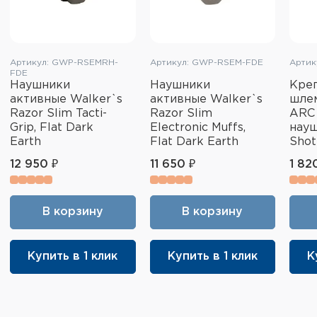
Артикул: GWP-RSEMRH-
Артикул: GWP-RSEM-FDE
Артику
FDE
Наушники
Наушники
Креп
активные Walker`s
активные Walker`s
шлем
Razor Slim Tacti-
Razor Slim
ARC
Grip, Flat Dark
Electronic Muffs,
нау
Earth
Flat Dark Earth
Shot
12 950 ₽
11 650 ₽
1 82
В корзину
В корзину
Купить в 1 клик
Купить в 1 клик
К