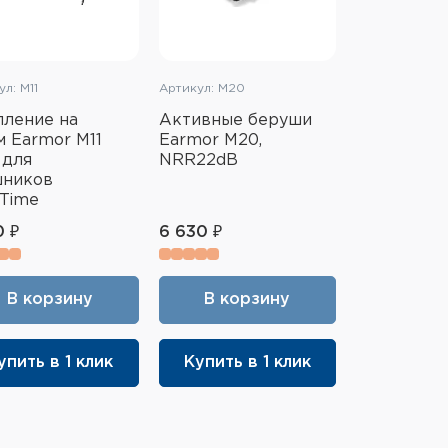
л: M11
Артикул: M20
ление на
Активные беруши
 Earmor M11
Earmor M20,
 для
NRR22dB
шников
Time
0 ₽
6 630 ₽
В корзину
В корзину
упить в 1 клик
Купить в 1 клик