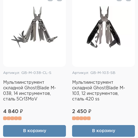
Тактическое снаряжение
Высокоточная стрельба
Спортивная стрельба
Пневматика
Развлекательная стрельба
Артикул: GB-M-038-CL-S
Артикул: GB-M-103-SB
Ножи
Мультиинструмент
Мультиинструмент
складной GhostBlade M-
складной GhostBlade M-
Инструмент для заточки
038, 14 инструментов,
103, 12 инструментов,
сталь 5Cr13MoV
сталь 420 ss
Кобуры и системы ношения
4 840 ₽
2 450 ₽
Кейсы и ящики для патронов и
снаряжения
В корзину
В корзину
Сумки и рюкзаки