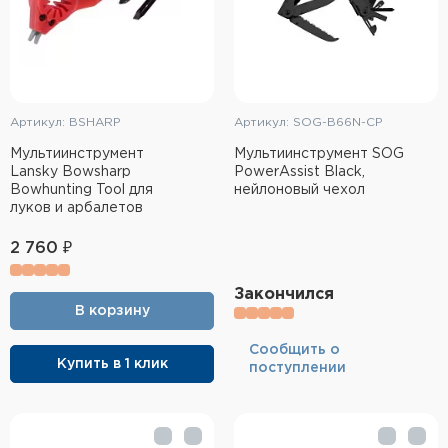
Артикул: BSHARP
Артикул: SOG-B66N-CP
Мультиинструмент
Мультиинструмент SOG
Lansky Bowsharp
PowerAssist Black,
Bowhunting Tool для
нейлоновый чехол
луков и арбалетов
2 760 ₽
Закончился
В корзину
Cообщить о
Купить в 1 клик
поступлении