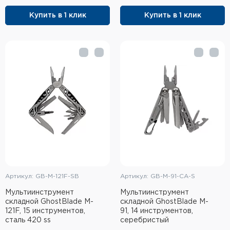
Элементы питания и зарядные
Купить в 1 клик
Купить в 1 клик
устройства
Охотничье снаряжение
Ремни, патронташи и подсумки
Фонари и ЛЦУ
Туристическое снаряжение
Инструменты
Опоры и станки для оружия
Артикул: GB-M-121F-SB
Артикул: GB-M-91-CA-S
Термосы, термосумки, бутылки
Мультиинcтрумент
Мультиинструмент
складной GhostBlade M-
складной GhostBlade M-
121F, 15 инструментов,
91, 14 инструментов,
Мишени
сталь 420 ss
серебристый