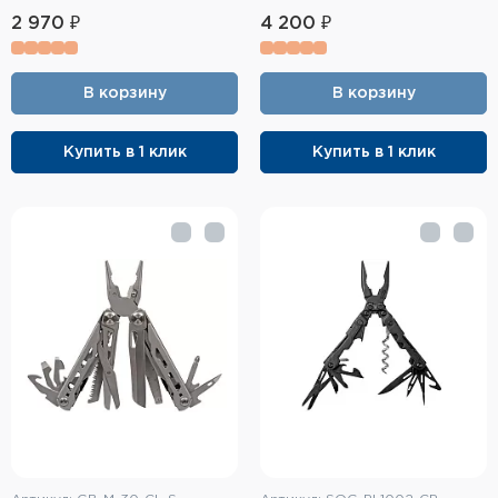
Фальшпатроны
2 970 ₽
4 200 ₽
Холодная пристрелка оружия
В корзину
В корзину
Оружейные шкафы и сейфы
Купить в 1 клик
Купить в 1 клик
Чехлы и кейсы
Релоадинг
Сигнальные средства
Дартс
Аксессуары
Комплекты