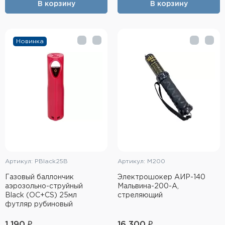
В корзину
В корзину
Элементы питания и зарядные
устройства
Новинка
Охотничье снаряжение
Ремни, патронташи и подсумки
Фонари и ЛЦУ
Туристическое снаряжение
Инструменты
Опоры и станки для оружия
Артикул: РBlack25В
Артикул: М200
Газовый баллончик
Электрошокер АИР-140
Термосы, термосумки, бутылки
аэрозольно-струйный
Мальвина-200-А,
Black (OC+CS) 25мл
стреляющий
футляр рубиновый
Мишени
1 190 ₽
16 300 ₽