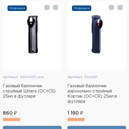
Тактическое снаряжение
Новинка
Новинка
Высокоточная стрельба
Спортивная стрельба
Пневматика
Развлекательная стрельба
Ножи
Артикул: Sword25case
Артикул: Dirk25F
Инструмент для заточки
Газовый баллончик
Газовый баллончик
струйный Шпага (OC+CS)
аэрозольно-струйный
Кобуры и системы ношения
25мл в футляре
Кортик (OC+CR) 25мл в
футляре
Кейсы и ящики для патронов и
860 ₽
1 190 ₽
снаряжения
Сумки и рюкзаки