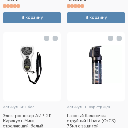
Фальшпатроны
Холодная пристрелка оружия
В корзину
В корзину
Оружейные шкафы и сейфы
Чехлы и кейсы
Релоадинг
Сигнальные средства
Дартс
Аксессуары
Артикул: КРТ-бел
Артикул: Ш-аэр.стр75дз
Комплекты
Электрошокер АИР-211
Газовый баллончик
Каракурт-Мини,
струйный Шпага (C+CS)
стреляющий, белый
75мл с защитой