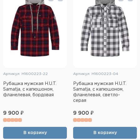
Тактическое снаряжение
Высокоточная стрельба
Спортивная стрельба
Пневматика
Развлекательная стрельба
Артикул: H1600223-22
Артикул: H1600223-04
Ножи
Рубашка мужская H.U.T.
Рубашка мужская H.U.T.
Samatja, с капюшоном,
Samatja, с капюшоном,
Инструмент для заточки
фланелевая, бордовая
фланелевая, светло-
серая
Кобуры и системы ношения
9 900 ₽
9 900 ₽
Кейсы и ящики для патронов и
снаряжения
В корзину
В корзину
Сумки и рюкзаки