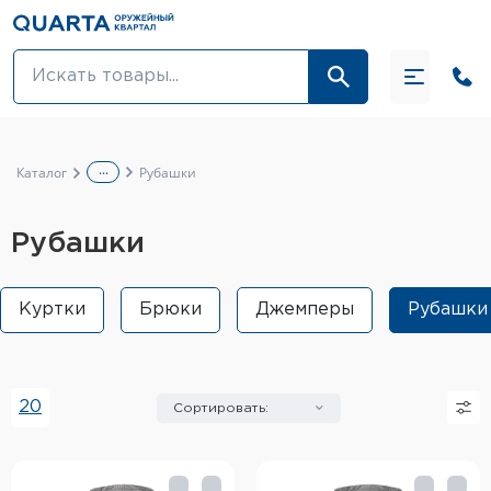
Оптовикам
Акции
...
Каталог
Рубашки
Оптика и крепления
Рубашки
Оружие и патроны
Одежда
Куртки
Брюки
Джемперы
Рубашки
Средства для ухода за оружием
Тюнинг оружия и ЗИП
20
Сортировать:
Обувь