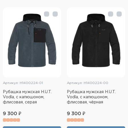
Элементы питания и зарядные
устройства
Охотничье снаряжение
Ремни, патронташи и подсумки
Фонари и ЛЦУ
Туристическое снаряжение
Инструменты
Артикул: H1400224-01
Артикул: H1400224-00
Опоры и станки для оружия
Рубашка мужская H.U.T.
Рубашка мужская H.U.T.
Vodla, с капюшоном,
Vodla, с капюшоном,
флисовая, серая
флисовая, чёрная
Термосы, термосумки, бутылки
9 300 ₽
9 300 ₽
Мишени