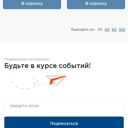
Фальшпатроны
В корзину
В корзину
Холодная пристрелка оружия
Оружейные шкафы и сейфы
Выводить по:
20
40
60
100
Чехлы и кейсы
Релоадинг
Подписаться на новости
Будьте в курсе событий!
Сигнальные средства
Дартс
Аксессуары
Комплекты