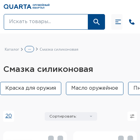
Оптовикам
Акции
...
Каталог
Смазка силиконовая
Оптика и крепления
Смазка силиконовая
Оружие и патроны
Одежда
Краска для оружия
Масло оружейное
Пн
Средства для ухода за оружием
Тюнинг оружия и ЗИП
20
Сортировать:
Обувь