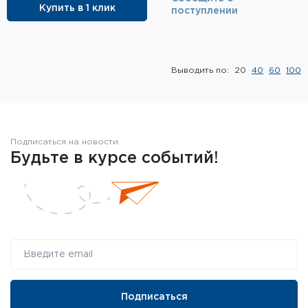
Купить в 1 клик
поступлении
Элементы питания и зарядные
устройства
Охотничье снаряжение
Выводить по:
20
40
60
100
Ремни, патронташи и подсумки
Фонари и ЛЦУ
Подписаться на новости
Будьте в курсе событий!
Туристическое снаряжение
Инструменты
Опоры и станки для оружия
Термосы, термосумки, бутылки
Мишени