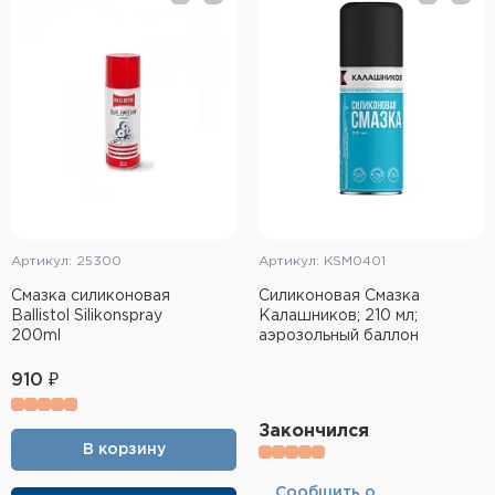
Тактическое снаряжение
Высокоточная стрельба
Спортивная стрельба
Пневматика
Развлекательная стрельба
Артикул: 25300
Артикул: KSM0401
Ножи
Смазка силиконовая
Силиконовая Смазка
Ballistol Silikonspray
Калашников; 210 мл;
Инструмент для заточки
200ml
аэрозольный баллон
Кобуры и системы ношения
910 ₽
Кейсы и ящики для патронов и
Закончился
снаряжения
В корзину
Сумки и рюкзаки
Cообщить о