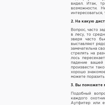
видел. Итак, т
возможности. Н
интересоваться, 
2. На какую дис
Вопрос, часто з
в лесу, то сред
зверя часто бь
выставляют рядо
замечательна сво
стрелять на раз
лось пересекае
падение вашей 
произвести тако
хорошо знакомое
можете поразить
3. Вы поможете
Подобный вопро
каждого охотни
Аутфитер или е