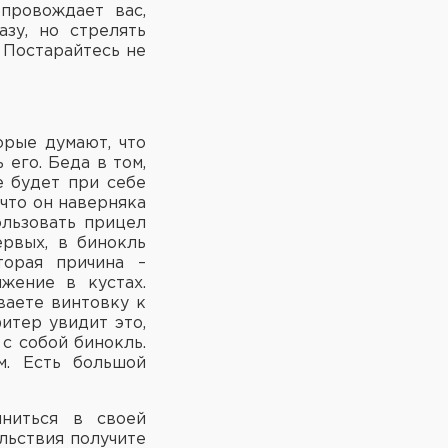
провождает вас,
зу, но стрелять
 Постарайтесь не
орые думают, что
 его. Беда в том,
е будет при себе
что он наверняка
ользовать прицел
ервых, в бинокль
торая причина –
жение в кустах.
ваете винтовку к
фитер увидит это,
с собой бинокль.
м. Есть большой
мниться в своей
льствия получите