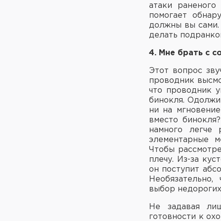
атаки раненого
помогает обнар
должны вы сами.
делать подранков
4. Мне брать с 
Этот вопрос зву
проводник высмот
что проводник у
бинокля. Одолжи
ни на мгновение
вместо бинокля?
намного легче 
элементарные м
Чтобы рассмотре
плечу. Из-за кус
он поступит абс
Необязательно,
выбор недорогих
Не задавая лиш
готовности к ох