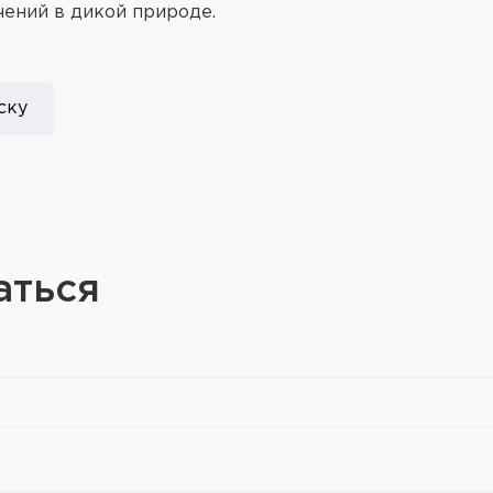
чений в дикой природе.
ску
аться