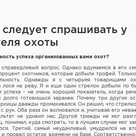
 следует спрашивать у
теля охоты
тность успеха организованных вами охот?
о справедливый вопрос. Однако вдумаемся в его см
 процент охотников, которые добыли трофей. Только
льность. Однажды я с четырьмя товарищами о
а лося на реву. Я и еще один стрелок добыли по бы
 успеха – не очень хороший показатель, когда реч
й долго готовишься заранее. Почему три других ос
троицы дважды промахивался. Он решил, что стрелко
 с рук. Оба раза он волновался и, учитывая его не
ультат не удивил нас. Другой трижды не мог разг
ц, понимал, куда смотреть, то в лучшем случае мог з
ося. Третий, самый неудачливый, умудрился на вт
 и провел остаток времени на базе. Соответственно