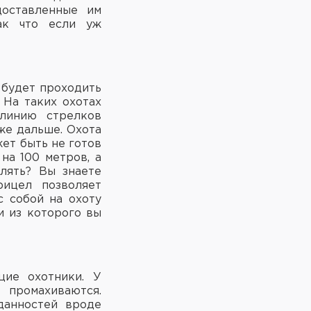
доставленные им
Так что если уж
 будет проходить
 На таких охотах
 линию стрелков
же дальше. Охота
жет быть не готов
на 100 метров, а
лять? Вы знаете
рицел позволяет
с собой на охоту
и из которого вы
щие охотники. У
 промахиваются.
данностей вроде