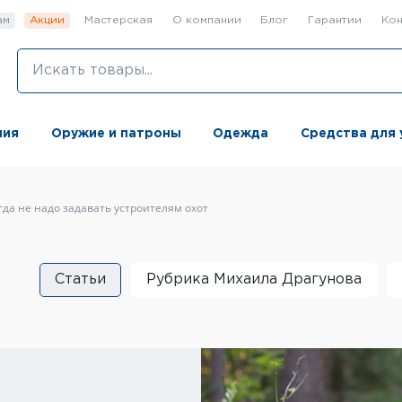
ам
Акции
Мастерская
О компании
Блог
Гарантии
Кон
ния
Оружие и патроны
Одежда
Средства для 
гда не надо задавать устроителям охот
Статьи
Рубрика Михаила Драгунова