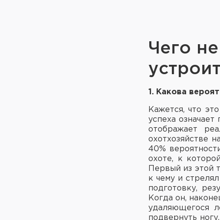
Чего не
устрои
1. Какова вероя
Кажется, что эт
успеха означает
отображает реа
охотхозяйстве н
40% вероятности
охоте, к которо
Первый из этой 
к чему и стрелял
подготовку, рез
Когда он, наконе
удаляющегося л
подвернуть ногу,