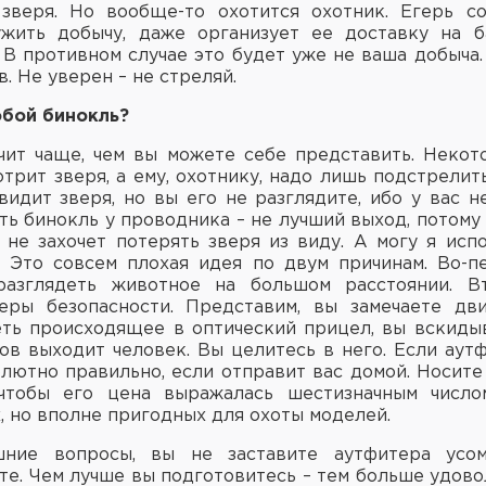
 зверя. Но вообще-то охотится охотник. Егерь со
ужить добычу, даже организует ее доставку на ба
 В противном случае это будет уже не ваша добыча.
. Не уверен – не стреляй.
собой
бинокль
?
чит чаще, чем вы можете себе представить. Некот
рит зверя, а ему, охотнику, надо лишь подстрелить
видит зверя, но вы его не разглядите, ибо у вас н
ть бинокль у проводника – не лучший выход, потому 
 не захочет потерять зверя из виду. А могу я исп
 Это совсем плохая идея по двум причинам. Во-п
разглядеть животное на большом расстоянии. В
еры безопасности. Представим, вы замечаете дви
ть происходящее в оптический прицел, вы вскиды
тов выходит человек. Вы целитесь в него. Если аут
олютно правильно, если отправит вас домой. Носите 
 чтобы его цена выражалась шестизначным число
, но вполне пригодных для охоты моделей.
ние вопросы, вы не заставите аутфитера усо
оте. Чем лучше вы подготовитесь – тем больше удово