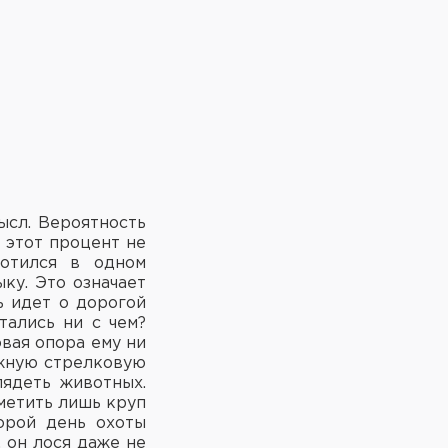
ысл. Вероятность
 этот процент не
хотился в одном
ку. Это означает
ь идет о дорогой
тались ни с чем?
вая опора ему ни
важную стрелковую
лядеть животных.
аметить лишь круп
орой день охоты
, он лося даже не