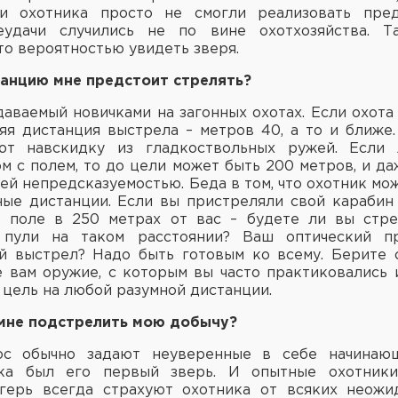
ри охотника просто не смогли реализовать пре
еудачи случились не по вине охотхозяйства. 
то вероятностью увидеть зверя.
танцию мне предстоит стрелять?
адаваемый новичками на загонных охотах. Если охота
няя дистанция выстрела – метров 40, а то и ближе.
ют навскидку из гладкоствольных ружей. Если
м с полем, то до цели может быть 200 метров, и да
ей непредсказуемостью. Беда в том, что охотник мо
ные дистанции. Если вы пристреляли свой карабин 
т поле в 250 метрах от вас – будете ли вы стре
пули на таком расстоянии? Ваш оптический п
й выстрел? Надо быть готовым ко всему. Берите 
 вам оружие, с которым вы часто практиковались 
 цель на любой разумной дистанции.
 мне подстрелить мою добычу?
с обычно задают неуверенные в себе начинаю
ка был его первый зверь. И опытные охотники
герь всегда страхуют охотника от всяких неожи