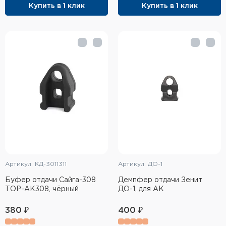
Купить в 1 клик
Купить в 1 клик
Элементы питания и зарядные
устройства
Охотничье снаряжение
Ремни, патронташи и подсумки
Фонари и ЛЦУ
Туристическое снаряжение
Инструменты
Опоры и станки для оружия
Артикул: КД-3011311
Артикул: ДО-1
Буфер отдачи Сайга-308
Демпфер отдачи Зенит
Термосы, термосумки, бутылки
ТОР-АК308, чёрный
ДО-1, для АК
Мишени
380 ₽
400 ₽