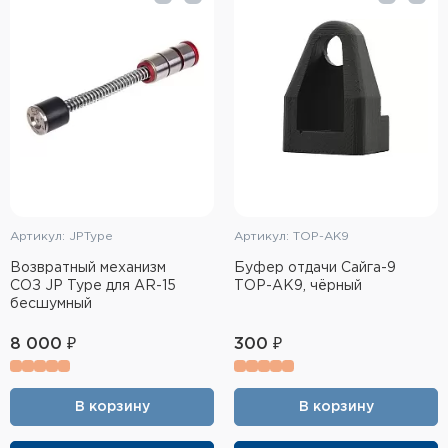
Тактическое снаряжение
Высокоточная стрельба
Спортивная стрельба
Пневматика
Развлекательная стрельба
Артикул: JPType
Артикул: ТОР-АК9
Ножи
Возвратный механизм
Буфер отдачи Сайга-9
СОЗ JP Type для AR-15
ТОР-АК9, чёрный
Инструмент для заточки
бесшумный
Кобуры и системы ношения
8 000 ₽
300 ₽
Кейсы и ящики для патронов и
снаряжения
В корзину
В корзину
Сумки и рюкзаки