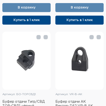
Фальшпатроны
В корзину
В корзину
Холодная пристрелка оружия
Купить в 1 клик
Купить в 1 клик
Оружейные шкафы и сейфы
Чехлы и кейсы
Релоадинг
Сигнальные средства
Дартс
Аксессуары
Комплекты
Артикул: БО-ТОРСВД1
Артикул: VR-B-AK
Буфер отдачи Тигр/СВД
Буфер отдачи АК
ТОР-СВД1, чёрный
Вектор-7.62 VR-B AK