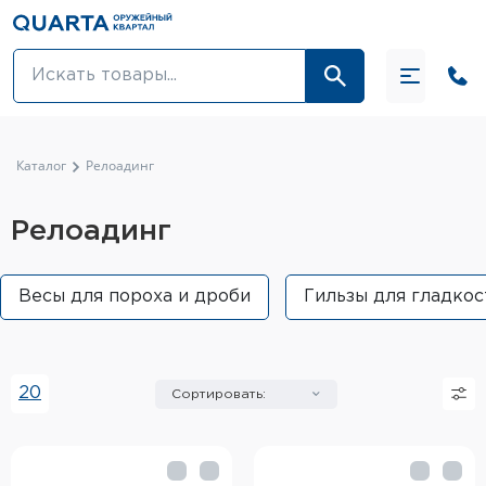
Оптовикам
Акции
Каталог
Релоадинг
Оптика и крепления
Релоадинг
Оружие и патроны
Весы для пороха и дроби
Гильзы для гладко
Одежда
Средства для ухода за оружием
20
Сортировать:
Тюнинг оружия и ЗИП
Обувь