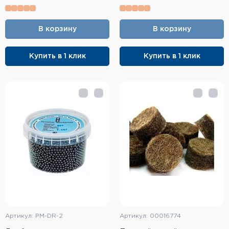
Фальшпатроны
Холодная пристрелка оружия
В корзину
В корзину
Оружейные шкафы и сейфы
Купить в 1 клик
Купить в 1 клик
Чехлы и кейсы
Релоадинг
Сигнальные средства
Дартс
Аксессуары
Комплекты
Артикул: PM-DR-2
Артикул: 00016774