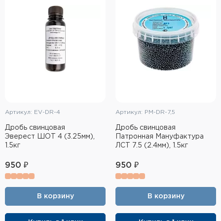
Тактическое снаряжение
Высокоточная стрельба
Спортивная стрельба
Пневматика
Развлекательная стрельба
Артикул: EV-DR-4
Артикул: PM-DR-7,5
Ножи
Дробь свинцовая
Дробь свинцовая
Эверест ШОТ 4 (3.25мм),
Патронная Мануфактура
Инструмент для заточки
1.5кг
ЛСТ 7.5 (2.4мм), 1.5кг
Кобуры и системы ношения
950 ₽
950 ₽
Кейсы и ящики для патронов и
снаряжения
В корзину
В корзину
Сумки и рюкзаки