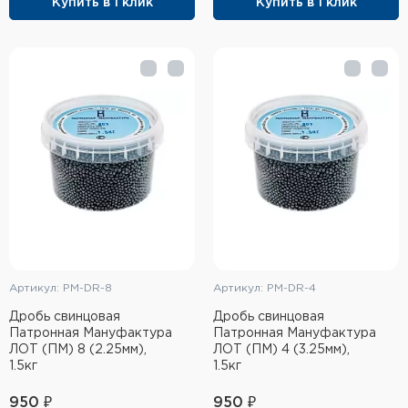
Купить в 1 клик
Купить в 1 клик
Элементы питания и зарядные
устройства
Охотничье снаряжение
Ремни, патронташи и подсумки
Фонари и ЛЦУ
Туристическое снаряжение
Инструменты
Артикул: PM-DR-8
Артикул: PM-DR-4
Опоры и станки для оружия
Дробь свинцовая
Дробь свинцовая
Термосы, термосумки, бутылки
Патронная Мануфактура
Патронная Мануфактура
ЛОТ (ПМ) 8 (2.25мм),
ЛОТ (ПМ) 4 (3.25мм),
1.5кг
1.5кг
Мишени
950 ₽
950 ₽