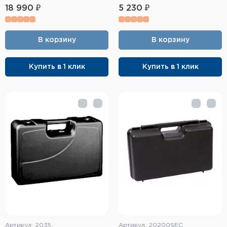
Фальшпатроны
18 990 ₽
5 230 ₽
Холодная пристрелка оружия
В корзину
В корзину
Оружейные шкафы и сейфы
Купить в 1 клик
Купить в 1 клик
Чехлы и кейсы
Релоадинг
Сигнальные средства
Дартс
Аксессуары
Комплекты
Артикул: 2035
Артикул: 20200SEC