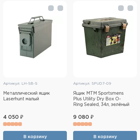
Тактическое снаряжение
Высокоточная стрельба
Спортивная стрельба
Пневматика
Развлекательная стрельба
Ножи
Артикул: LH-SB-S
Артикул: SPUD7-09
Инструмент для заточки
Металлический ящик
Ящик MTM Sportsmens
Laserhunt малый
Plus Utility Dry Box O-
Кобуры и системы ношения
Ring Sealed, 34л, зелёный
4 050 ₽
9 080 ₽
Кейсы и ящики для патронов и
снаряжения
Сумки и рюкзаки
В корзину
В корзину