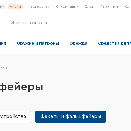
ам
Акции
Мастерская
О компании
Блог
Гарантии
Кон
ния
Оружие и патроны
Одежда
Средства для 
йеры
шфейеры
устройства
Факелы и фальшфейеры