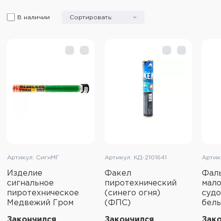
В наличии
Сортировать:
Артикул: СигнМГ
Артикул: КД-2101641
Артик
Изделие
Факел
Фал
сигнальное
пиротехнический
мал
пиротехническое
(синего огня)
судо
Медвежий Гром
(ФПС)
белы
Закончился
Закончился
Зак