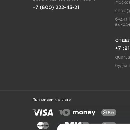
Москов
+7 (800) 222-43-21
shop@
будни 
выходн
ОТДЕЛ
+7 (8
quart
будни 
Принимаем к оплате