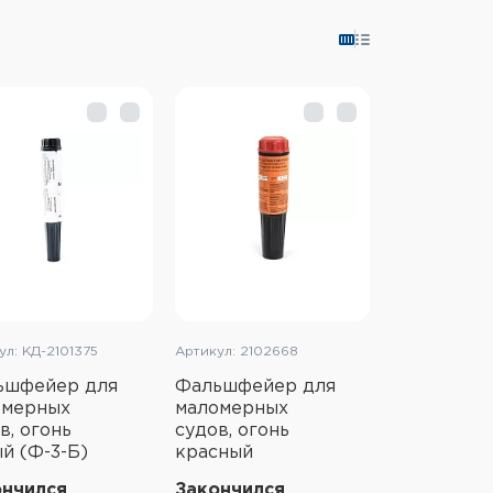
ул: КД-2101375
Артикул: 2102668
ьшфейер для
Фальшфейер для
омерных
маломерных
в, огонь
судов, огонь
й (Ф-3-Б)
красный
ончился
Закончился