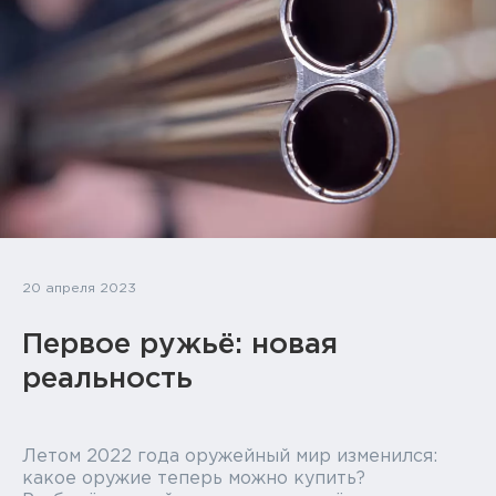
Тактическое снаряжение
Высокоточная стрельба
Спортивная стрельба
Пневматика
Развлекательная стрельба
Ножи
20 апреля 2023
Инструмент для заточки
Первое ружьё: новая
Кобуры и системы ношения
реальность
Кейсы и ящики для патронов и
снаряжения
Летом 2022 года оружейный мир изменился:
какое оружие теперь можно купить?
Сумки и рюкзаки