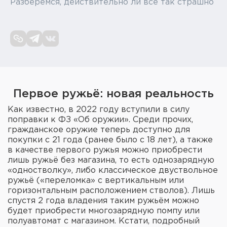
Разберёмся, действительно ли всё так страшно
Элементы питания и зарядные
устройства
Охотничье снаряжение
Ремни, патронташи и подсумки
Фонари и ЛЦУ
Первое ружьё: новая реальность
Как известно, в 2022 году вступили в силу
Туристическое снаряжение
поправки к ФЗ «Об оружии». Среди прочих,
гражданское оружие теперь доступно для
Инструменты
покупки с 21 года (ранее было с 18 лет), а также
в качестве первого ружья можно приобрести
лишь ружьё без магазина, то есть однозарядную
Опоры и станки для оружия
«одностволку», либо классическое двуствольное
ружьё («переломка» с вертикальным или
Термосы, термосумки, бутылки
горизонтальным расположением стволов). Лишь
спустя 2 года владения таким ружьём можно
Мишени
будет приобрести многозарядную помпу или
полуавтомат с магазином. Кстати, подробный