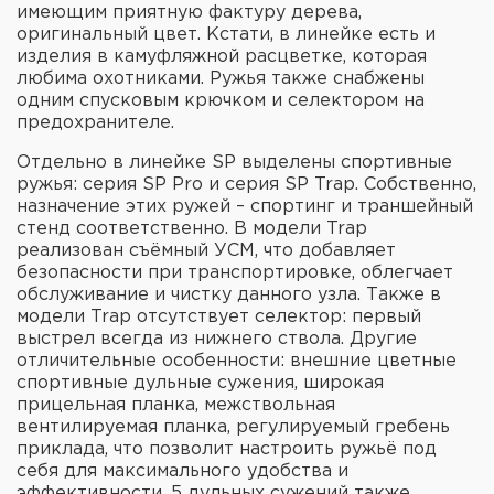
имеющим приятную фактуру дерева,
оригинальный цвет. Кстати, в линейке есть и
изделия в камуфляжной расцветке, которая
любима охотниками. Ружья также снабжены
одним спусковым крючком и селектором на
предохранителе.
Отдельно в линейке SP выделены спортивные
ружья: серия SP Pro и серия SP Trap. Собственно,
назначение этих ружей – спортинг и траншейный
стенд соответственно. В модели Trap
реализован съёмный УСМ, что добавляет
безопасности при транспортировке, облегчает
обслуживание и чистку данного узла. Также в
модели Trap отсутствует селектор: первый
выстрел всегда из нижнего ствола. Другие
отличительные особенности: внешние цветные
спортивные дульные сужения, широкая
прицельная планка, межствольная
вентилируемая планка, регулируемый гребень
приклада, что позволит настроить ружьё под
себя для максимального удобства и
эффективности. 5 дульных сужений также