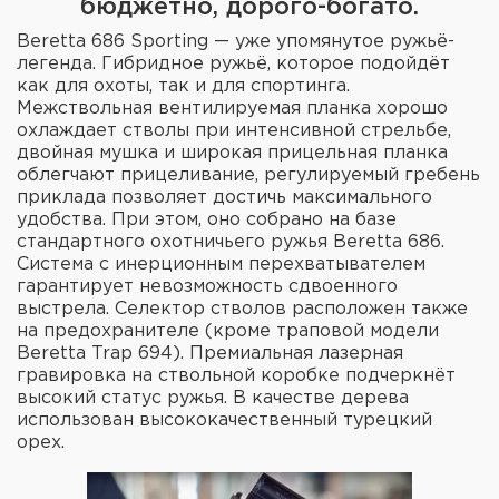
бюджетно, дорого-богато.
Beretta 686 Sporting — уже упомянутое ружьё-
легенда. Гибридное ружьё, которое подойдёт
как для охоты, так и для спортинга.
Межствольная вентилируемая планка хорошо
охлаждает стволы при интенсивной стрельбе,
двойная мушка и широкая прицельная планка
облегчают прицеливание, регулируемый гребень
приклада позволяет достичь максимального
удобства. При этом, оно собрано на базе
стандартного охотничьего ружья Beretta 686.
Система с инерционным перехватывателем
гарантирует невозможность сдвоенного
выстрела. Селектор стволов расположен также
на предохранителе (кроме траповой модели
Beretta Trap 694). Премиальная лазерная
гравировка на ствольной коробке подчеркнёт
высокий статус ружья. В качестве дерева
использован высококачественный турецкий
орех.