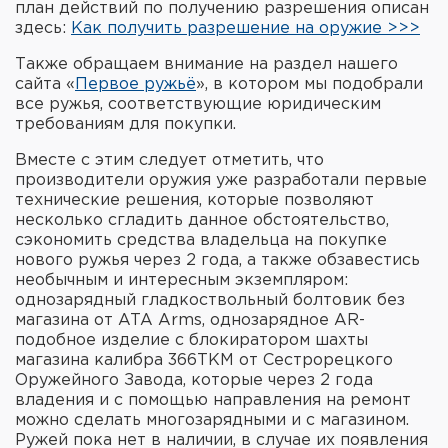
план действий по получению разрешения описан
Фальшпатроны
здесь:
Как получить разрешение на оружие >>>
Холодная пристрелка оружия
Также обращаем внимание на раздел нашего
сайта «
Первое ружьё
», в котором мы подобрали
Оружейные шкафы и сейфы
все ружья, соответствующие юридическим
требованиям для покупки.
Чехлы и кейсы
Вместе с этим следует отметить, что
производители оружия уже разработали первые
Релоадинг
технические решения, которые позволяют
несколько сгладить данное обстоятельство,
Сигнальные средства
сэкономить средства владельца на покупке
нового ружья через 2 года, а также обзавестись
необычным и интересным экземпляром:
Дартс
однозарядный гладкоствольный болтовик без
магазина от ATA Arms, однозарядное AR-
Аксессуары
подобное изделие с блокиратором шахты
магазина калибра 366TKM от Сестрорецкого
Комплекты
Оружейного Завода, которые через 2 года
владения и с помощью направления на ремонт
можно сделать многозарядными и с магазином.
Ружей пока нет в наличии, в случае их появления