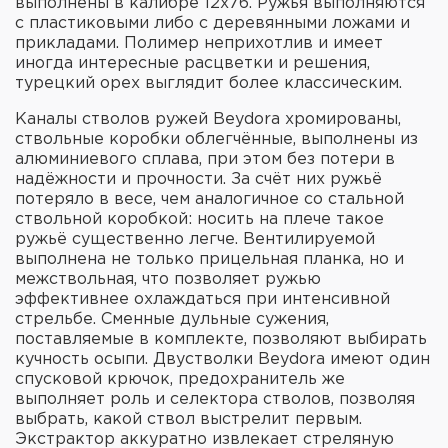
выполнены в калибре 12x76. Ружья выполняются
с пластиковыми либо с деревянными ложами и
прикладами. Полимер неприхотлив и имеет
иногда интересные расцветки и решения,
турецкий орех выглядит более классическим.
Каналы стволов ружей Beydora хромированы,
ствольные коробки облегчённые, выполнены из
алюминиевого сплава, при этом без потери в
надёжности и прочности. За счёт них ружьё
потеряло в весе, чем аналогичное со стальной
ствольной коробкой: носить на плече такое
ружьё существенно легче. Вентилируемой
выполнена не только прицельная планка, но и
межствольная, что позволяет ружью
эффективнее охлаждаться при интенсивной
стрельбе. Сменные дульные сужения,
поставляемые в комплекте, позволяют выбирать
кучность осыпи. Двустволки Beydora имеют один
спусковой крючок, предохранитель же
выполняет роль и селектора стволов, позволяя
выбрать, какой ствол выстрелит первым.
Экстрактор аккуратно извлекает стреляную