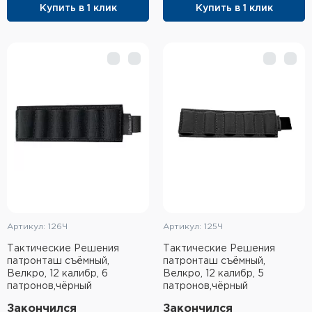
Купить в 1 клик
Купить в 1 клик
Элементы питания и зарядные
устройства
Охотничье снаряжение
Ремни, патронташи и подсумки
Фонари и ЛЦУ
Туристическое снаряжение
Инструменты
Опоры и станки для оружия
Артикул: 126Ч
Артикул: 125Ч
Тактические Решения
Тактические Решения
Термосы, термосумки, бутылки
патронташ съёмный,
патронташ съёмный,
Велкро, 12 калибр, 6
Велкро, 12 калибр, 5
патронов,чёрный
патронов,чёрный
Мишени
Закончился
Закончился