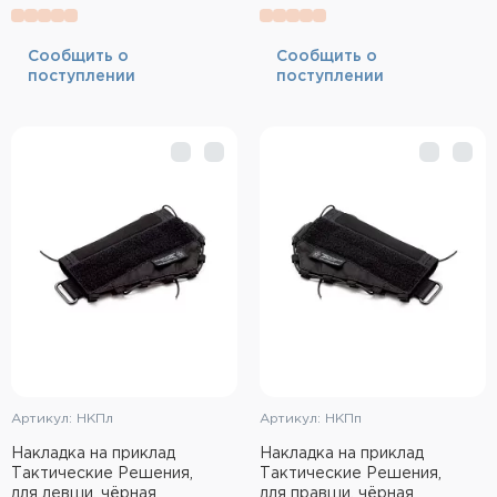
Фальшпатроны
Cообщить о
Cообщить о
Холодная пристрелка оружия
поступлении
поступлении
Оружейные шкафы и сейфы
Чехлы и кейсы
Релоадинг
Сигнальные средства
Дартс
Аксессуары
Комплекты
Артикул: НКПл
Артикул: НКПп
Накладка на приклад
Накладка на приклад
Тактические Решения,
Тактические Решения,
для левши, чёрная
для правши, чёрная