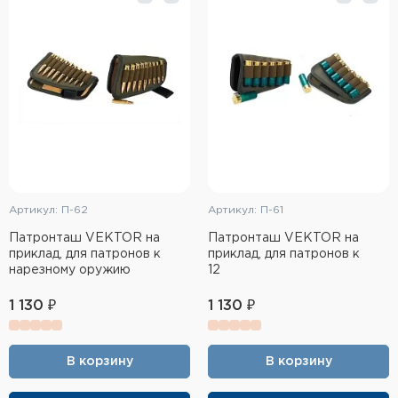
Тактическое снаряжение
Высокоточная стрельба
Спортивная стрельба
Пневматика
Развлекательная стрельба
Артикул: П-62
Артикул: П-61
Ножи
Патронташ VEKTOR на
Патронташ VEKTOR на
приклад, для патронов к
приклад, для патронов к
Инструмент для заточки
нарезному оружию
12
Кобуры и системы ношения
1 130 ₽
1 130 ₽
Кейсы и ящики для патронов и
снаряжения
В корзину
В корзину
Сумки и рюкзаки