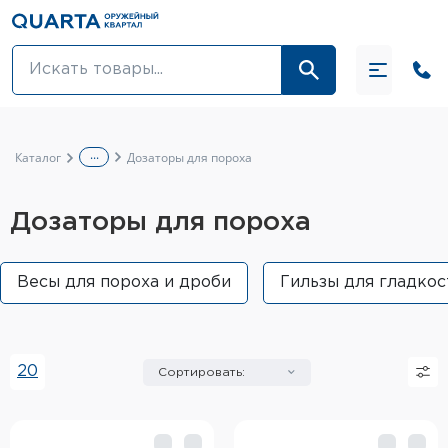
Оптовикам
Акции
...
Каталог
Дозаторы для пороха
Оптика и крепления
Дозаторы для пороха
Оружие и патроны
Одежда
Весы для пороха и дроби
Гильзы для гладко
Средства для ухода за оружием
Тюнинг оружия и ЗИП
20
Сортировать:
Обувь