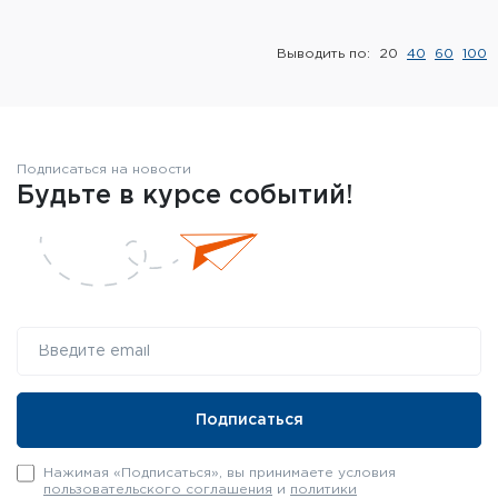
Элементы питания и зарядные
устройства
Выводить по:
20
40
60
100
Охотничье снаряжение
Ремни, патронташи и подсумки
Подписаться на новости
Будьте в курсе событий!
Фонари и ЛЦУ
Туристическое снаряжение
Инструменты
Опоры и станки для оружия
Термосы, термосумки, бутылки
Мишени
Нажимая «Подписаться», вы принимаете условия
пользовательского соглашения
и
политики