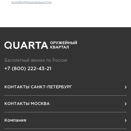
конфиденциальности
Фальшпатроны
Холодная пристрелка оружия
Оружейные шкафы и сейфы
Чехлы и кейсы
Релоадинг
Бесплатный звонок по России
+7 (800) 222-43-21
Сигнальные средства
Дартс
КОНТАКТЫ САНКТ-ПЕТЕРБУРГ
Аксессуары
КОНТАКТЫ МОСКВА
Комплекты
Компания