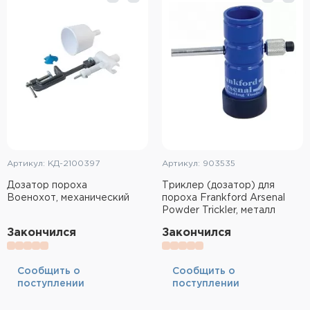
Тактическое снаряжение
Высокоточная стрельба
Спортивная стрельба
Пневматика
Развлекательная стрельба
Артикул: КД-2100397
Артикул: 903535
Ножи
Дозатор пороха
Триклер (дозатор) для
Военохот, механический
пороха Frankford Arsenal
Инструмент для заточки
Powder Trickler, металл
Кобуры и системы ношения
Закончился
Закончился
Кейсы и ящики для патронов и
Cообщить о
Cообщить о
снаряжения
поступлении
поступлении
Сумки и рюкзаки