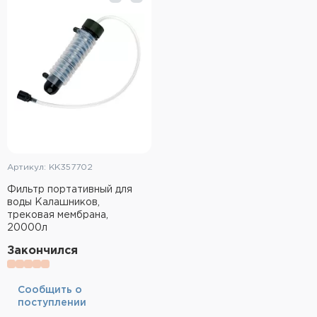
Тактическое снаряжение
Высокоточная стрельба
Спортивная стрельба
Пневматика
Развлекательная стрельба
Артикул: KK357702
Ножи
Фильтр портативный для
воды Калашников,
Инструмент для заточки
трековая мембрана,
20000л
Кобуры и системы ношения
Закончился
Кейсы и ящики для патронов и
снаряжения
Cообщить о
поступлении
Сумки и рюкзаки