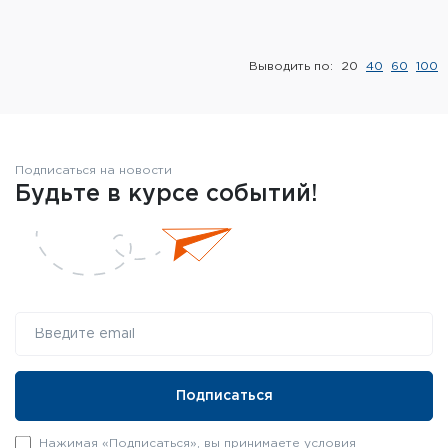
Элементы питания и зарядные
устройства
Выводить по:
20
40
60
100
Охотничье снаряжение
Ремни, патронташи и подсумки
Подписаться на новости
Фонари и ЛЦУ
Будьте в курсе событий!
Туристическое снаряжение
Инструменты
Опоры и станки для оружия
Термосы, термосумки, бутылки
Мишени
Нажимая «Подписаться», вы принимаете условия