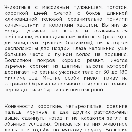
Животные с массивным туловищем, толстой,
короткой шеей, сжатой с боков длинной
клиновидной головой, сравнительно тонкими
конечностями и коротким хвостом. Вытянутая
морда усечена на конце и оканчивается
небольшим, малоподвижным хоботком (рылом) с
дисковидным хрящом (пятачком), на котором
расположены две ноздри. Глаза маленькие, уши
большие часто с пучком волос на вершине.
Волосяной покров хорошо развит, иногда
изрежен, состоит из щетины, высота которой
достигает на разных участках тела от 30 до 180
миллиметров. Многие особи имеют гриву на
загривке. Окраска волосяного покрова от темно-
серой до рыже-бурой или почти черной.
Конечности короткие, четырехпалые, средние
пальцы крупные, а два других расположены
выше, сдвинуты назад и не касаются земли в
обычных условиях. Опирается на них животное
лишь при ходьбе по мягкому грунту. Большие