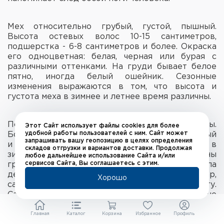
Мех относительно грубый, густой, пышный.
Высота остевых волос 10-15 сантиметров,
подшерстка - 6-8 сантиметров и более. Окраска
его одноцветная: белая, черная или бурая с
различными оттенками. На груди бывает белое
пятно, иногда белый ошейник. Сезонные
изменения выражаются в том, что высота и
густота меха в зимнее и летнее время различны.
По характеру питания медведи всеядны.
Этот Сайт использует файлы cookies для более
удобной работы пользователей с ним. Сайт может
Большинство ведет оседлый образ жизни. Бурый
запрашивать вашу геопозицию в целях определения
и белогрудый (гималайский) медведи впадают в
складов отгрузки и вариантов доставки. Продолжая
зимний сон. Для бурого медведя характерны
любое дальнейшее использование Сайта и/или
сервисов Сайта, Вы соглашаетесь с этим.
грунтовые берлоги, для белогрудого - дупла
деревьев. Медведи не образуют постоянных пар,
Хорошо
самцы и самки не держатся вместе подолгу.
Самцы в заботах о потомстве участия не
принимают. В помете обычно 1-2, редко 3
детеныша.
Главная
Каталог
Корзина
Избранное
Профиль