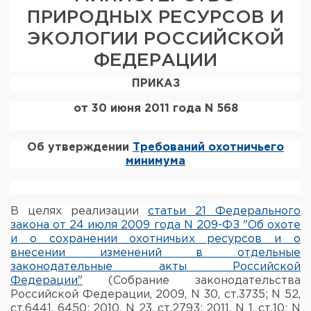
ПРИРОДНЫХ РЕСУРСОВ И
Элементы питания и зарядные
устройства
ЭКОЛОГИИ РОССИЙСКОЙ
ФЕДЕРАЦИИ
Охотничье снаряжение
ПРИКАЗ
Ремни, патронташи и подсумки
от 30 июня 2011 года N 568
Фонари и ЛЦУ
Об утверждении
Требований охотничьего
Туристическое снаряжение
минимума
Инструменты
В целях реализации
статьи 21 Федерального
Опоры и станки для оружия
закона от 24 июля 2009 года N 209-ФЗ "Об охоте
и о сохранении охотничьих ресурсов и о
внесении изменений в отдельные
Термосы, термосумки, бутылки
законодательные акты Российской
Федерации"
(Собрание законодательства
Мишени
Российской Федерации, 2009, N 30, ст.3735; N 52,
ст.6441, 6450; 2010, N 23, ст.2793; 2011, N 1, ст.10; N