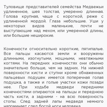
Туловище представителей семейства Медвежьи
удлиненное, шея толстая, умеренно длинная.
Голова крупная, чаще с короткой, реже с
удлиненной мордой. Глаза небольшие. Уши у
некоторых видов маленькие, почти не
выступающие над мехом, или умеренной длины,
или большие неширокие.
Конечности относительно короткие, пятипалые.
Все пальцы касаются земли и вооружены
длинными, изогнутыми, мощными, невтяжными
когтями. На передних конечностях они обычно
значительно больше, чем на задних. На нижней
поверхности кисти и ступни кроме обнаженных
пальцевых подушек имеется поперечная голая
подушка, а также и голые участки кожи позади
нее. При ходьбе медведи передними
конечностями опираются на пальцы и переднюю
часть кисти, а задними - на всю поверхность
стопы. След задней лапы медведя немного
напоминает след босой ноги человека.