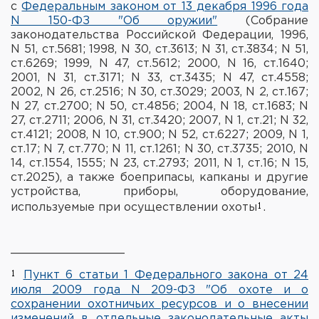
с
Федеральным законом от 13 декабря 1996 года
N 150-ФЗ "Об оружии"
(Собрание
законодательства Российской Федерации, 1996,
N 51, ст.5681; 1998, N 30, ст.3613; N 31, ст.3834; N 51,
ст.6269; 1999, N 47, ст.5612; 2000, N 16, ст.1640;
2001, N 31, ст.3171; N 33, ст.3435; N 47, ст.4558;
2002, N 26, ст.2516; N 30, ст.3029; 2003, N 2, ст.167;
N 27, ст.2700; N 50, ст.4856; 2004, N 18, ст.1683; N
27, ст.2711; 2006, N 31, ст.3420; 2007, N 1, ст.21; N 32,
ст.4121; 2008, N 10, ст.900; N 52, ст.6227; 2009, N 1,
ст.17; N 7, ст.770; N 11, ст.1261; N 30, ст.3735; 2010, N
14, ст.1554, 1555; N 23, ст.2793; 2011, N 1, ст.16; N 15,
ст.2025), а также боеприпасы, капканы и другие
устройства, приборы, оборудование,
используемые при осуществлении охоты
.
________________
Пункт 6 статьи 1 Федерального закона от 24
июля 2009 года N 209-ФЗ "Об охоте и о
сохранении охотничьих ресурсов и о внесении
изменений в отдельные законодательные акты