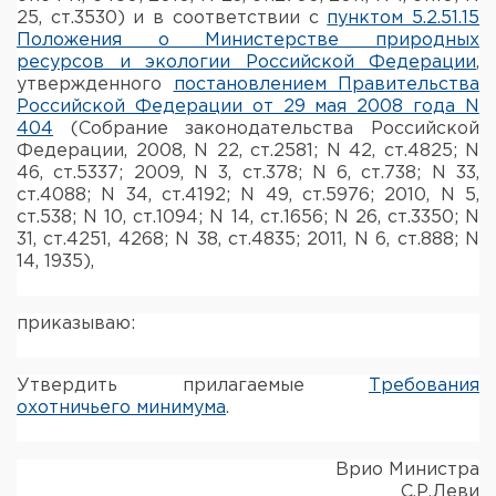
Фальшпатроны
25, ст.3530) и в соответствии с
пунктом 5.2.51.15
Положения о Министерстве природных
Холодная пристрелка оружия
ресурсов и экологии Российской Федерации
,
утвержденного
постановлением Правительства
Российской Федерации от 29 мая 2008 года N
Оружейные шкафы и сейфы
404
(Собрание законодательства Российской
Федерации, 2008, N 22, ст.2581; N 42, ст.4825; N
Чехлы и кейсы
46, ст.5337; 2009, N 3, ст.378; N 6, ст.738; N 33,
ст.4088; N 34, ст.4192; N 49, ст.5976; 2010, N 5,
Релоадинг
ст.538; N 10, ст.1094; N 14, ст.1656; N 26, ст.3350; N
31, ст.4251, 4268; N 38, ст.4835; 2011, N 6, ст.888; N
14, 1935),
Сигнальные средства
Дартс
приказываю:
Аксессуары
Утвердить прилагаемые
Требования
охотничьего минимума
.
Комплекты
Врио Министра
С.Р.Леви