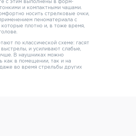
те с этим выполнены в форм-
тонкими и компактными чашами.
омфортно носить стрелковые очки,
применением пеноматериала с
которые плотно и, в тоже время,
голове.
ают по классической схеме: гасят
 выстрелы, и усиливают слабые,
учше. В наушниках можно
 как в помещении, так и на
 даже во время стрельбы других
A Sordin Supreme T2 Headband
енствованной звуковой системой
лючает в себя четыре звуковых
рых соответствует типичной
ии, с которой могут столкнуться
до 70 часов автономной работы при
андартной батарейки типа АА или
00. Разъём AUX 3,5мм для
точника звука, например, такого