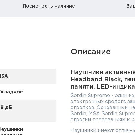
Посмотреть наличие
За
Описание
Наушники активные
MSA
Headband Black, п
памяти, LED-индика
Складное
Sordin Supreme - один и
электронных средств за
29 дБ
стрелков. Основанный на
Sordin, MSA Sordin Supr
строгим требованиям к к
Наушники
Наушники имеют отличны