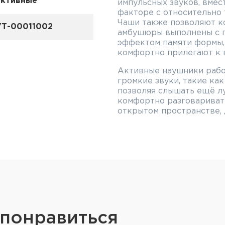
активные
импульсных звуков, вмес
факторе с относительно 
Чаши также позволяют к
УТ-00011002
амбушюры выполнены с 
эффектом памяти формы, 
комфортно прилегают к 
Активные наушники работ
громкие звуки, такие как
позволяя слышать ещё л
комфортно разговаривать
открытом пространстве,
стрелков. Семейство MS
поставляется с усоверш
SordinHEAR2, которая вк
профиля, каждый из кото
пользовательской ситуац
стрелки.
Наушники обеспечивают 
использовании одной ст
одного аккумулятора 145
 понравиться
подключения внешнего ис