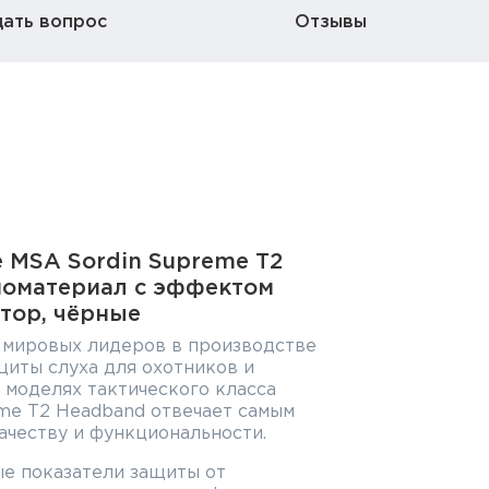
дать вопрос
Отзывы
 MSA Sordin Supreme T2
еноматериал с эффектом
тор, чёрные
з мировых лидеров в производстве
щиты слуха для охотников и
 моделях тактического класса
eme T2 Headband отвечает самым
ачеству и функциональности.
е показатели защиты от