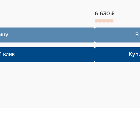
Компактная конструкц
6 630 ₽
Тактильно ощутимые к
Естественное воспрои
ину
В
высококачественных д
Автоматическое отключ
кнопка не активирован
1 клик
Купи
2 аудиовхода AUX 3,5м
источника звука. Рабо
Предупреждение о низк
окончания срока служб
Эффективная защита с
Цвет чашек: чёрный