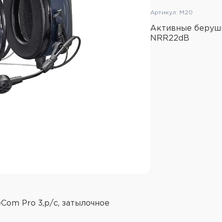
Оголовье: кожа+сталь+
Артикул: M20
Материал чашек: ABS+
Активные беруши
Амбушюры: пеноматери
NRR22dB
Питание: 1xAA 1.5В или
Автономная работа: до 
элементов питания)
Масса: 309г (с батарей
SNR 29dB
NRR 23dB
Качество звука: стерео
Рабочая температура: -
совместимы с креплен
Аудиосистема SordinH
качество звука и четы
om Pro 3,р/с, затылочное
(охота, фокусировка, с
Водонепроницаемые ми