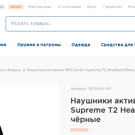
ам
Акции
Мастерская
О компании
Блог
Гарантии
Кон
ния
Оружие и патроны
Одежда
Средства для 
ки и беруши
Наушники активные MSA Sordin Supreme T2 Headband Black
Артикул: 303004-10P
Наушники акти
Supreme T2 Hea
чёрные