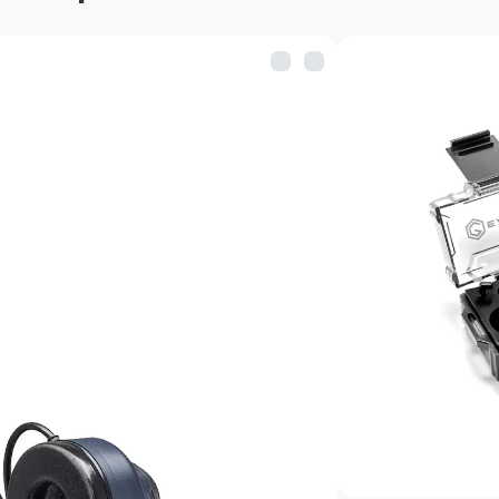
как рация (только на пр
комплект поставки входи
Короткое время затухан
нормальный звук практич
Ambient sound — обеспеч
при низком уровне заряд
Наушники поддерживают 
обеспечивающую совмест
приобретаемыми аксессу
к средству радиосвязи, ш
амбушюры, чехлы. Опцио
установлен как с правой 
использования.
Для подключения внешни
для прослушивания эфир
наушники оснащены двум
Особенности MSA S
Black: