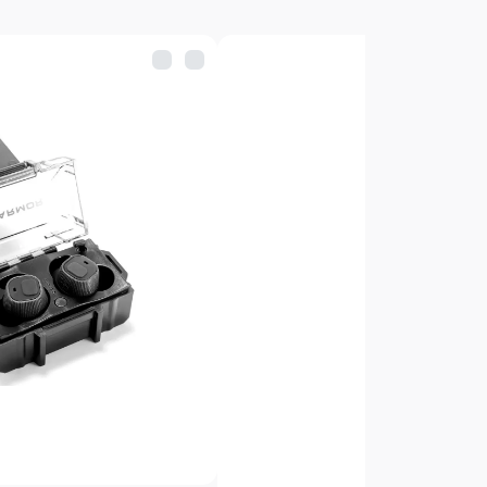
иём) или мобильного телефона. В
т кабель 3,5мм типа "Джек-Джек".
ия после выстрела восстанавливает
ески мгновенно. Качество звука —
ивает естественное звучание даже
а элемента питания.
систему SordinFLEX,
имость с опциональными отдельно
арами: микрофон для подключения
ейное оголовье, ARC-rails, запасные
нальный микрофон может быть
стороны, так и с левой для удобства
х источников звука (радиостанция
а, либо аудио проигрыватель)
я входами AUX.
ordin Supreme T2 Headband