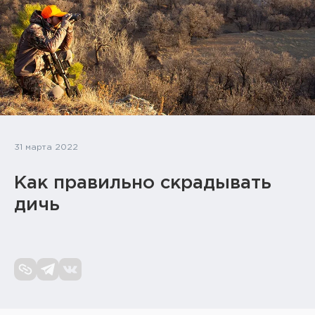
Тактическое снаряжение
Высокоточная стрельба
Спортивная стрельба
Пневматика
Развлекательная стрельба
31 марта 2022
Ножи
Как правильно скрадывать
дичь
Инструмент для заточки
Кобуры и системы ношения
Кейсы и ящики для патронов и
снаряжения
Сумки и рюкзаки