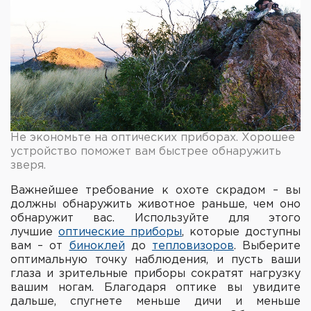
Фальшпатроны
Холодная пристрелка оружия
Оружейные шкафы и сейфы
Чехлы и кейсы
Релоадинг
Не экономьте на оптических приборах. Хорошее
устройство поможет вам быстрее обнаружить
зверя.
Сигнальные средства
Важнейшее требование к охоте скрадом – вы
Дартс
должны обнаружить животное раньше, чем оно
обнаружит вас. Используйте для этого
Аксессуары
лучшие
оптические приборы
, которые доступны
вам – от
биноклей
до
тепловизоров
. Выберите
оптимальную точку наблюдения, и пусть ваши
Комплекты
глаза и зрительные приборы сократят нагрузку
вашим ногам. Благодаря оптике вы увидите
дальше, спугнете меньше дичи и меньше