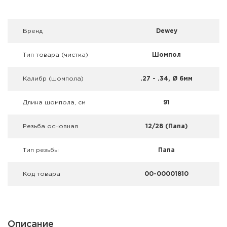
Фальшпатроны
Холодная пристрелка оружия
Брeнд
Dewey
Оружейные шкафы и сейфы
Тип товара (чистка)
Шомпол
Чехлы и кейсы
Калибр (шомпола)
.27 - .34, Ø 6мм
Релоадинг
Длина шомпола, см
91
Сигнальные средства
Резьба основная
12/28 (Папа)
Дартс
Тип резьбы
Папа
Аксессуары
Код товара
00-00001810
Комплекты
Описание