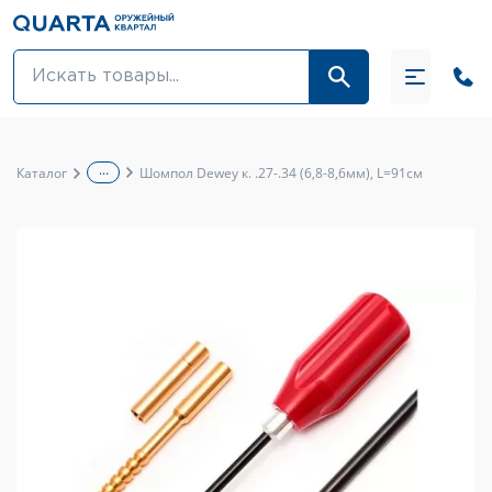
Оптовикам
Акции
...
Каталог
Шомпол Dewey к. .27-.34 (6,8-8,6мм), L=91см
Оптика и крепления
Оружие и патроны
Одежда
Средства для ухода за оружием
Тюнинг оружия и ЗИП
Обувь