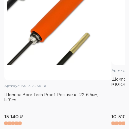
8.8х51 (.358)
Комплектация:
Латунный вишер-игла 30J
Адаптер LGBA «мама-мама» 12/28-8/32
Артикул:
Шомпол B
l=101см
Артикул: BSTX-2236-RF
Шомпол Bore Tech Proof-Positive к. .22-6.5мм,
l=91см
15 140 ₽
10 510 