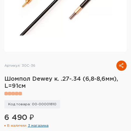
Тактическое снаряжение
Высокоточная стрельба
Спортивная стрельба
Пневматика
Развлекательная стрельба
Артикул: 30C-36
Ножи
Шомпол Dewey к. .27-.34 (6,8-8,6мм),
Инструмент для заточки
L=91см
Кобуры и системы ношения
Код товара: 00-00001810
Кейсы и ящики для патронов и
снаряжения
6 490 ₽
В наличии
3 магазина
Сумки и рюкзаки