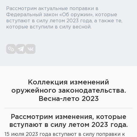
Рассмотрим актуальные поправки в
Элементы питания и зарядные
устройства
Федеральный закон «Об оружии», которые
вступают в силу летом 2023 года, а также те,
которые вступили в силу весной.
Охотничье снаряжение
Ремни, патронташи и подсумки
Фонари и ЛЦУ
Туристическое снаряжение
Коллекция изменений
Инструменты
оружейного законодательства.
Опоры и станки для оружия
Весна-лето 2023
Термосы, термосумки, бутылки
Рассмотрим изменения, которые
вступают в силу летом 2023 года.
Мишени
15 июля 2023 года вступают в силу поправки к