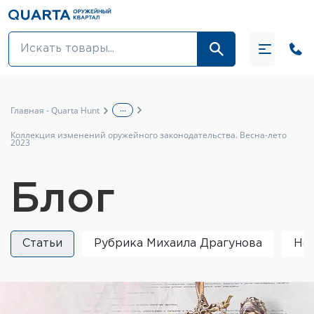
Оптовикам
Акции
...
Главная - Quarta Hunt
Оптика и крепления
Коллекция изменений оружейного законодательства. Весна-лето
2023
Оружие и патроны
Блог
Одежда
Средства для ухода за оружием
Статьи
Рубрика Михаила Драгунова
Но
Тюнинг оружия и ЗИП
Обувь