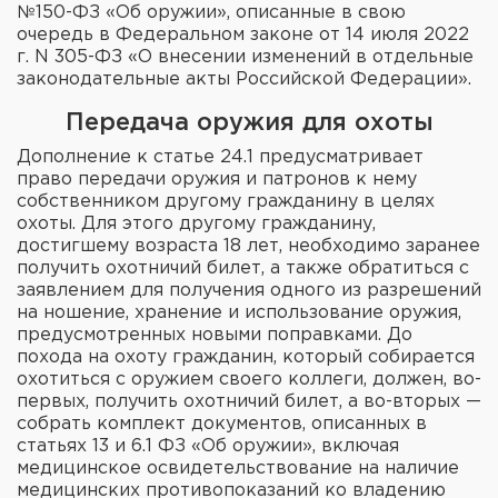
Фальшпатроны
№150-ФЗ «Об оружии», описанные в свою
очередь в Федеральном законе от 14 июля 2022
г. N 305-ФЗ «О внесении изменений в отдельные
Холодная пристрелка оружия
законодательные акты Российской Федерации».
Оружейные шкафы и сейфы
Передача оружия для охоты
Дополнение к статье 24.1 предусматривает
Чехлы и кейсы
право передачи оружия и патронов к нему
собственником другому гражданину в целях
Релоадинг
охоты. Для этого другому гражданину,
достигшему возраста 18 лет, необходимо заранее
Сигнальные средства
получить охотничий билет, а также обратиться с
заявлением для получения одного из разрешений
на ношение, хранение и использование оружия,
Дартс
предусмотренных новыми поправками. До
похода на охоту гражданин, который собирается
Аксессуары
охотиться с оружием своего коллеги, должен, во-
первых, получить охотничий билет, а во-вторых —
Комплекты
собрать комплект документов, описанных в
статьях 13 и 6.1 ФЗ «Об оружии», включая
медицинское освидетельствование на наличие
медицинских противопоказаний ко владению