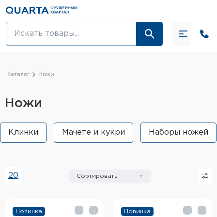
Оптовикам
Акции
Каталог
Ножи
Оптика и крепления
Ножи
Оружие и патроны
Клинки
Мачете и кукри
Наборы ножей
Одежда
Средства для ухода за оружием
20
Сортировать:
Тюнинг оружия и ЗИП
Обувь
Новинка
Новинка