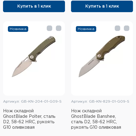
Купить в 1 клик
Купить в 1 клик
Элементы питания и зарядные
устройства
Охотничье снаряжение
Новинка
Новинка
Ремни, патронташи и подсумки
Фонари и ЛЦУ
Туристическое снаряжение
Инструменты
Опоры и станки для оружия
Артикул: GB-KN-204-01-G09-S
Артикул: GB-KN-829-01-G09-S
Термосы, термосумки, бутылки
Нож складной
Нож складной
GhostBlade Polter, сталь
GhostBlade Banshee,
D2, 58-62 HRC, рукоять
сталь D2, 58-62 HRC,
Мишени
G10 оливковая
рукоять G10 оливковая