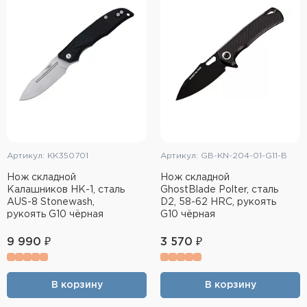
Тактическое снаряжение
Высокоточная стрельба
Спортивная стрельба
Пневматика
Развлекательная стрельба
Артикул: KK350701
Артикул: GB-KN-204-01-G11-B
Ножи
Нож складной
Нож складной
Калашников НК-1, сталь
GhostBlade Polter, сталь
Инструмент для заточки
AUS-8 Stonewash,
D2, 58-62 HRC, рукоять
рукоять G10 чёрная
G10 чёрная
Кобуры и системы ношения
9 990 ₽
3 570 ₽
Кейсы и ящики для патронов и
снаряжения
В корзину
В корзину
Сумки и рюкзаки