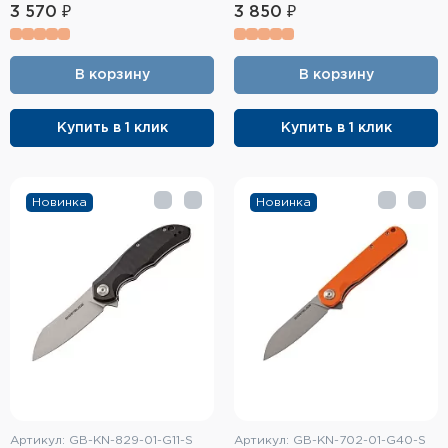
Фальшпатроны
3 570 ₽
3 850 ₽
Холодная пристрелка оружия
В корзину
В корзину
Оружейные шкафы и сейфы
Купить в 1 клик
Купить в 1 клик
Чехлы и кейсы
Релоадинг
Новинка
Новинка
Сигнальные средства
Дартс
Аксессуары
Комплекты
Артикул: GB-KN-829-01-G11-S
Артикул: GB-KN-702-01-G40-S