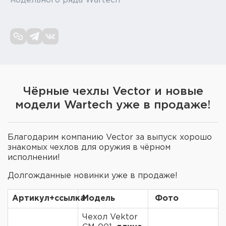
модельного ряда Wartech
Элементы питания и зарядные
устройства
Охотничье снаряжение
Ремни, патронташи и подсумки
Чёрные чехлы Vector и новые
Фонари и ЛЦУ
модели Wartech уже в продаже!
Туристическое снаряжение
Благодарим компанию Vector за выпуск хорошо
Инструменты
знакомых чехлов для оружия в чёрном
исполнении!
Опоры и станки для оружия
Долгожданные новинки уже в продаже!
Термосы, термосумки, бутылки
Артикул+ссылка
Модель
Фото
Мишени
Чехол Vektor