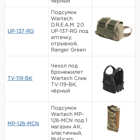
чёрный
Подсумок
Wartech
D.R.E.A.M. 2.0
UP-137-RG
UP-137-RG под
аптечку,
отрывной,
Ranger Green
Чехол под
бронежилет
TV-119-BK
Wartech Слик
TV-119-BK,
чёрный
Подсумок
Wartech MP-
126-MCN под 1
MP-126-MCN
магазин АК,
эластичный,
Multicam