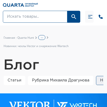
Оптовикам
Акции
...
Главная - Quarta Hunt
Оптика и крепления
Новинки: чехлы Vector и снаряжение Wartech
Оружие и патроны
Блог
Одежда
Средства для ухода за оружием
Статьи
Рубрика Михаила Драгунова
Но
Тюнинг оружия и ЗИП
Обувь