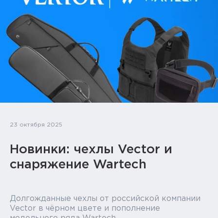
Тактическое снаряжение
Высокоточная стрельба
Спортивная стрельба
Пневматика
Развлекательная стрельба
Ножи
23 октября 2025
Инструмент для заточки
Новинки: чехлы Vector и
Кобуры и системы ношения
снаряжение Wartech
Кейсы и ящики для патронов и
снаряжения
Долгожданные чехлы от российской компании
Vector в чёрном цвете и пополнение
Сумки и рюкзаки