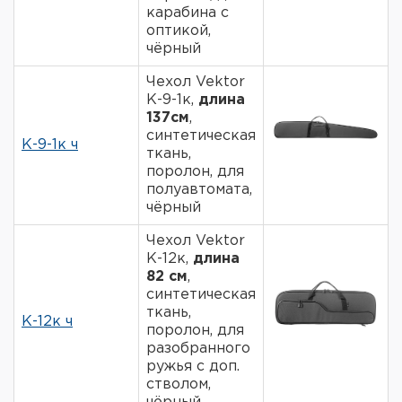
карабина с
оптикой,
чёрный
Чехол Vektor
К-9-1к,
длина
137см
,
синтетическая
К-9-1к ч
ткань,
поролон, для
полуавтомата,
чёрный
Чехол Vektor
К-12к,
длина
82 см
,
синтетическая
ткань,
К-12к ч
поролон, для
разобранного
ружья с доп.
стволом,