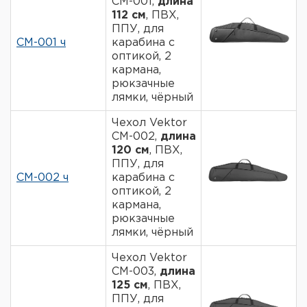
СМ-001,
длина
Фальшпатроны
112 см
, ПВХ,
ППУ, для
Холодная пристрелка оружия
СМ-001 ч
карабина с
оптикой, 2
кармана,
Оружейные шкафы и сейфы
рюкзачные
лямки, чёрный
Чехлы и кейсы
Чехол Vektor
Релоадинг
СМ-002,
длина
120 см
, ПВХ,
ППУ, для
Сигнальные средства
СМ-002 ч
карабина с
оптикой, 2
Дартс
кармана,
рюкзачные
Аксессуары
лямки, чёрный
Чехол Vektor
Комплекты
СМ-003,
длина
125 см
, ПВХ,
ППУ, для