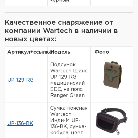
чёрный
Качественное снаряжение от
компании Wartech в наличии в
новых цветах:
Артикул+ссылка
Модель
Фото
Подсумок
Wartech Шанс
UP-129-RG
UP-129-RG
медицинский
EDC, на пояс,
Ranger Green
Сумка поясная
Wartech
Инди-М UP-
UP-136-BK
136-BK, сумка-
кобура, цвет