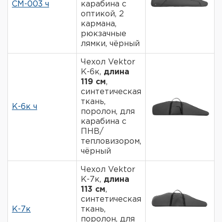
СМ-003 ч
карабина с
оптикой, 2
кармана,
рюкзачные
лямки, чёрный
Чехол Vektor
К-6к,
длина
119 см
,
синтетическая
ткань,
К-6к ч
поролон, для
карабина с
ПНВ/
тепловизором,
чёрный
Чехол Vektor
К-7к,
длина
113 см
,
синтетическая
К-7к
ткань,
поролон, для