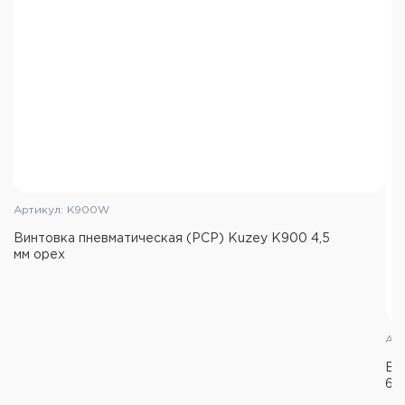
Артикул: K900W
Винтовка пневматическая (PCP) Kuzey K900 4,5
мм орех
Арт
Ви
6,