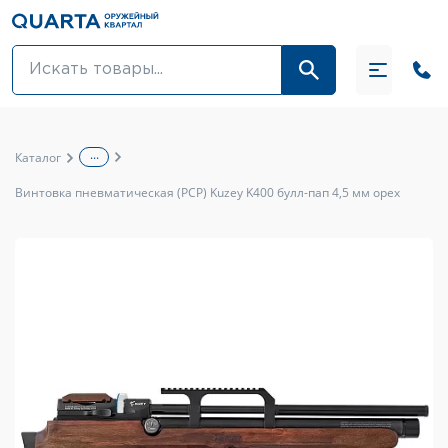
Оптовикам
Акции
...
Каталог
Оптика и крепления
Винтовка пневматическая (PCP) Kuzey K400 булл-пап 4,5 мм орех
Оружие и патроны
Одежда
Средства для ухода за оружием
Тюнинг оружия и ЗИП
Обувь