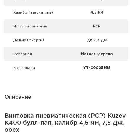
Фальшпатроны
Калибр (пневматика)
4.5 мм
Холодная пристрелка оружия
Источник энергии
PCP
Оружейные шкафы и сейфы
Дульная энергия
до 7.5 Дж
Чехлы и кейсы
Материал
Металл+дерево
Релоадинг
Код товара
УТ-00005958
Сигнальные средства
Дартс
Описание
Аксессуары
Комплекты
Винтовка пневматическая (PCP) Kuzey
K400 булл-пап, калибр 4,5 мм, 7,5 Дж,
орех