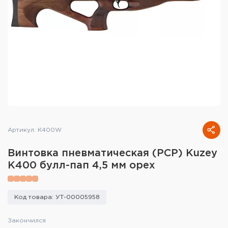
Тактическое снаряжение
Высокоточная стрельба
Спортивная стрельба
Пневматика
Развлекательная стрельба
Ножи
Артикул: K400W
Инструмент для заточки
Винтовка пневматическая (PCP) Kuzey
K400 булл-пап 4,5 мм орех
Кобуры и системы ношения
Кейсы и ящики для патронов и
Код товара: УТ-00005958
снаряжения
Закончился
Сумки и рюкзаки