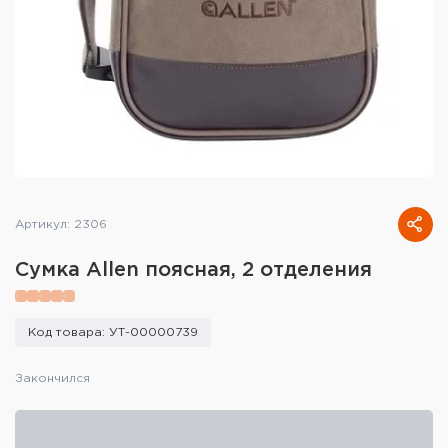
Тактическое снаряжение
Высокоточная стрельба
Спортивная стрельба
Пневматика
Развлекательная стрельба
Артикул: 2306
Ножи
Сумка Allen поясная, 2 отделения
Инструмент для заточки
Кобуры и системы ношения
Код товара: УТ-00000739
Кейсы и ящики для патронов и
Закончился
снаряжения
Сумки и рюкзаки