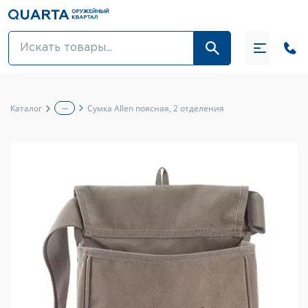
Оптовикам
Акции
...
Каталог
Сумка Allen поясная, 2 отделения
Оптика и крепления
Оружие и патроны
Одежда
Средства для ухода за оружием
Тюнинг оружия и ЗИП
Обувь