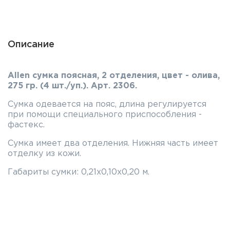
Фальшпатроны
Холодная пристрелка оружия
Описание
Оружейные шкафы и сейфы
Allen сумка поясная, 2 отделения, цвет - олива,
Чехлы и кейсы
275 гр. (4 шт./уп.). Арт. 2306.
Релоадинг
Сумка одевается на пояс, длина регулируется
при помощи специального приспособления -
Сигнальные средства
фастекс.
Сумка имеет два отделения. Нижняя часть имеет
Дартс
отделку из кожи.
Аксессуары
Габариты сумки: 0,21х0,10х0,20 м.
Комплекты