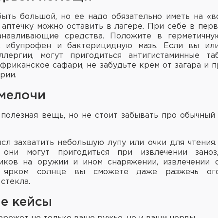
ыть большой, но ее надо обязательно иметь на «
 аптечку можно оставить в лагере. При себе в пер
анавливающие средства. Положите в герметичн
т, ибупрофен и бактерицидную мазь. Если вы ил
ллергии, могут пригодиться антигистаминные та
африканское сафари, не забудьте крем от загара и 
рии.
мелочи
 полезная вещь, но не стоит забывать про обычный
сл захватить небольшую лупу или очки для чтения.
 они могут пригодиться при извлечении заноз
иков на оружии и ином снаряжении, извлечении с
 ярком солнце вы сможете даже разжечь о
 стекла.
е кейсы