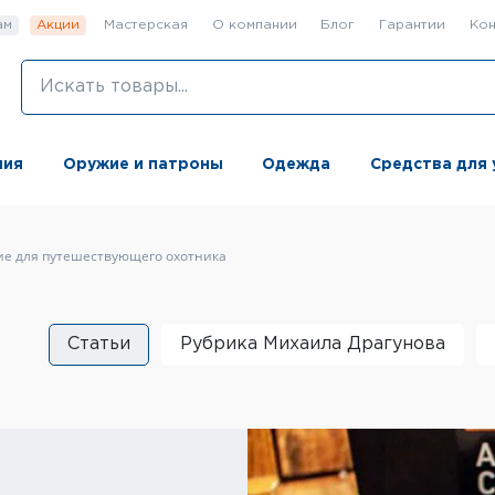
ам
Акции
Мастерская
О компании
Блог
Гарантии
Кон
ния
Оружие и патроны
Одежда
Средства для 
е для путешествующего охотника
Статьи
Рубрика Михаила Драгунова