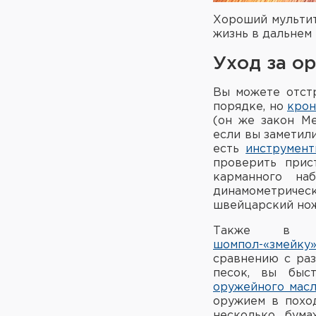
Хороший мульти
жизнь в дальнем
Уход за о
Вы можете отстр
порядке, но
кро
(он же закон М
если вы заметил
есть
инструмен
проверить прис
карманного на
динамометричес
швейцарский нож
Также в 
шомпол-«змейку
сравнению с ра
песок, вы быст
оружейного масл
оружием в похо
несколько бум