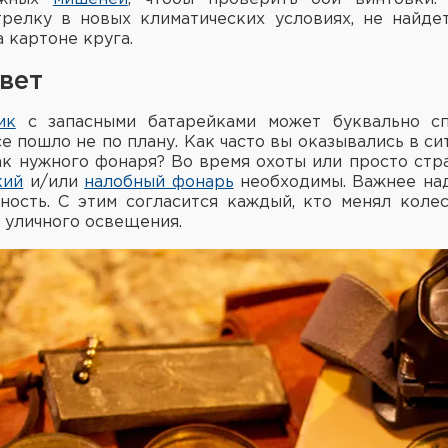
релку в новых климатических условиях, не найде
 картоне круга.
вет
ик
с запасными батарейками может буквально сп
е пошло не по плану. Как часто вы оказывались в си
ак нужного фонаря? Во время охоты или просто стр
кий
и/или
налобный фонарь
необходимы. Важнее над
ость. С этим согласится каждый, кто менял коле
 уличного освещения.