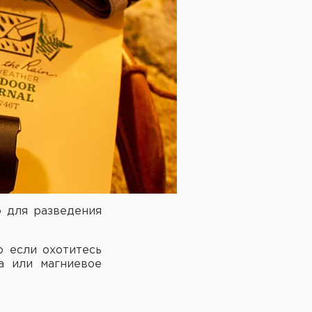
о для разведения
о если охотитесь
а или магниевое