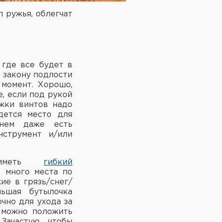
 ружья, облегчат
 где все будет в
о закону подлости
момент. Хорошо,
, если под рукой
яжки винтов надо
дется место для
 нем даже есть
нструмент и/или
 иметь
гибкий
 много места по
ие в грязь/снег/
льшая бутылочка
чно для ухода за
можно положить
Зачастую, чтобы