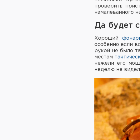
проверить прист
намалеванного на
Да будет с
Хороший
фонар
особенно если вс
рукой не было т
местам
тактичес
нежели его мощн
неделю не видел