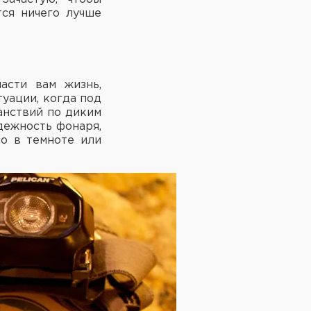
тся ничего лучше
асти вам жизнь,
туации, когда под
анствий по диким
ежность фонаря,
со в темноте или