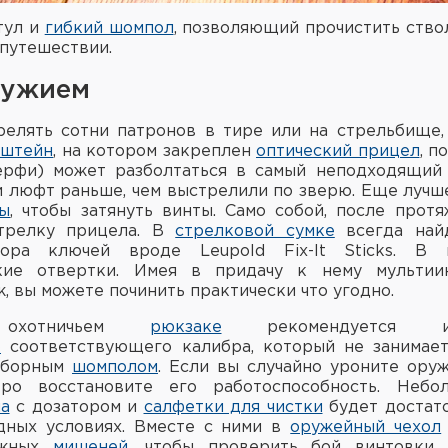
тул и
гибкий шомпол
, позволяющий прочистить ствол
 путешествии.
ружием
елять сотни патронов в тире или на стрельбище,
нштейн
, на котором закреплен
оптический прицел
, п
ерфи) может разболтаться в самый неподходящий 
и люфт раньше, чем выстрелили по зверю. Еще лучше
ты
, чтобы затянуть винты. Само собой, после прот
трелку прицела. В
стрелковой сумке
всегда най
бора ключей вроде Leupold Fix-It Sticks. В
кие отвертки. Имея в придачу к нему мультии
, вы можете починить практически что угодно.
охотничьем
рюкзаке
рекомендуется
»
соответствующего калибра, который не занимает
зборным
шомполом
. Если вы случайно уроните оруж
ро восстановите его работоспособность. Небо
а
с дозатором и
салфетки для чистки
будет достато
дных условиях. Вместе с ними в
оружейный чехол
ажных
мишеней
, чтобы проверить бой винтовки. 