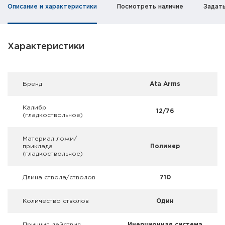
Фальшпатроны
Описание и характеристики
Посмотреть наличие
Задат
Холодная пристрелка оружия
Характеристики
Оружейные шкафы и сейфы
Чехлы и кейсы
Брeнд
Ata Arms
Релоадинг
Калибр
12/76
(гладкоствольное)
Сигнальные средства
Материал ложи/
Дартс
приклада
Полимер
(гладкоствольное)
Аксессуары
Длина ствола/стволов
710
Комплекты
Количество стволов
Один
Принцип действия
Инерционная система