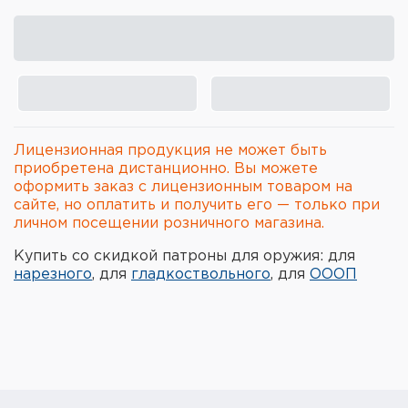
Элементы питания и зарядные
устройства
Охотничье снаряжение
Ремни, патронташи и подсумки
Лицензионная продукция не может быть
Фонари и ЛЦУ
приобретена дистанционно. Вы можете
оформить заказ с лицензионным товаром на
сайте, но оплатить и получить его — только при
Туристическое снаряжение
личном посещении розничного магазина.
Инструменты
Купить со скидкой патроны для оружия: для
нарезного
, для
гладкоствольного
, для
ОООП
Опоры и станки для оружия
Термосы, термосумки, бутылки
Мишени