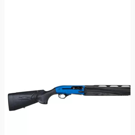
при наличии опциональной возможности
увеличения магазина и установки планки
Picatinny для оптики, а также при общем
высококачественном изготовлении, удобстве,
сбалансированной отдаче с малым отклонением
от линии прицеливания, ружьё может
приглянуться и спортсменам-тактикам.
Технические характеристики ATA Neo
X Camo Kryptek
Калибр: 12х76 мм
Длина ствола: 710 мм
Общая длина: 1280 мм
Масса: 3,3 кг
Инерционная система перезарядки
Ёмкость магазина: 5+1 патронов
Материал ложи и приклада: пластик с
покрытием Camo Kryptek (камуфляж)