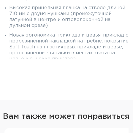
Высокая прицельная планка на стволе длиной
710 мм с двумя мушками (промежуточной
латунной в центре и оптоволоконной на
дульном срезе)
Новая эргономика приклада и цевья, приклад с
прорезиненной накладкой на гребне, покрытие
Soft Touch на пластиковых прикладе и цевье,
прорезиненные вставки в местах хвата на
цевье и в шейке приклада.
Новая форма ствольной коробки с
подготовкой под установку планки Picatinny
(опция, приобретается отдельно).
Новая форма гайки цевья, обеспечивающая
легкий демонтаж даже в перчатках.
Новый дизайн корпуса УСМ.
Увеличенное окно выброса гильзы для
Вам также может понравиться
облегчения снаряжения.
Основное предназначение ружья – охота. Однако,