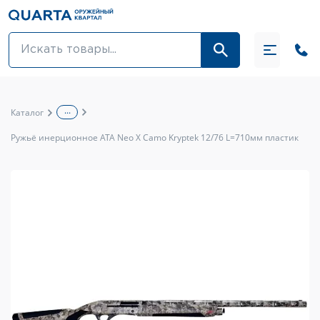
Оптовикам
Акции
...
Каталог
Оптика и крепления
Ружьё инерционное ATA Neo X Camo Kryptek 12/76 L=710мм пластик
Оружие и патроны
Одежда
Средства для ухода за оружием
Тюнинг оружия и ЗИП
Обувь