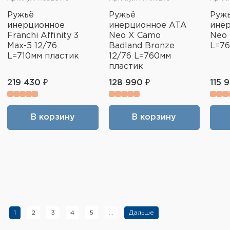
Ружьё
Ружьё
Руж
инерционное
инерционное ATA
ине
Franchi Affinity 3
Neo X Camo
Neo 
Max-5 12/76
Badland Bronze
L=76
L=710мм пластик
12/76 L=760мм
пластик
219 430 ₽
128 990 ₽
115 
В корзину
В корзину
1
2
3
4
5
...
Дальше