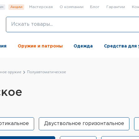
ам
Акции
Мастерская
О компании
Блог
Гарантии
Кон
ния
Оружие и патроны
Одежда
Средства для 
ьное оружие
Полуавтоматическое
ское
ртикальное
Двуствольное горизонтальное