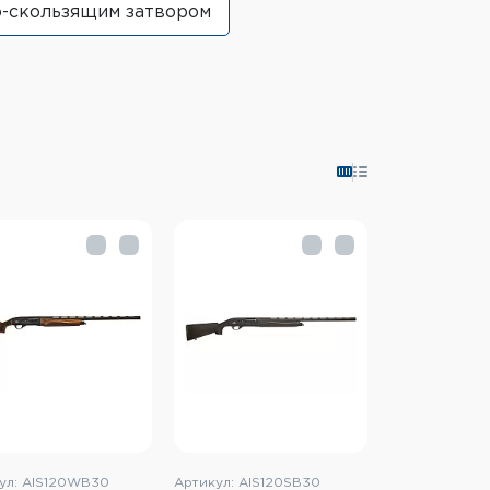
о-скользящим затвором
ул: AIS120WB30
Артикул: AIS120SB30