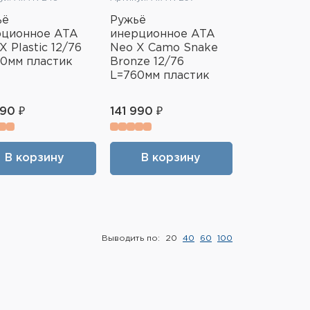
ьё
Ружьё
рционное ATA
инерционное ATA
X Plastic 12/76
Neo X Camo Snake
0мм пластик
Bronze 12/76
L=760мм пластик
990 ₽
141 990 ₽
В корзину
В корзину
Выводить по:
20
40
60
100