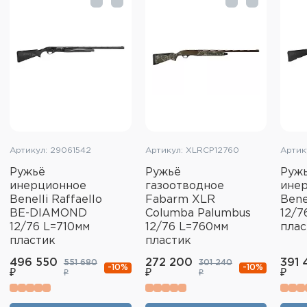
Артикул: 29061542
Артикул: XLRCP12760
Артик
Ружьё
Ружьё
Руж
инерционное
газоотводное
ине
Benelli Raffaello
Fabarm XLR
Bene
BE-DIAMOND
Columba Palumbus
12/7
12/76 L=710мм
12/76 L=760мм
плас
пластик
пластик
496 550
272 200
391 
551 680
301 240
-10%
-10%
₽
₽
₽
₽
₽