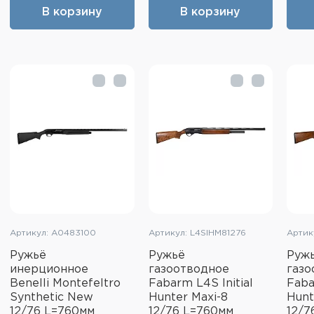
В корзину
В корзину
Артикул: A0483100
Артикул: L4SIHM81276
Артик
Ружьё
Ружьё
Руж
инерционное
газоотводное
газо
Benelli Montefeltro
Fabarm L4S Initial
Faba
Synthetic New
Hunter Maxi-8
Hunt
12/76 L=760мм
12/76 L=760мм
12/7