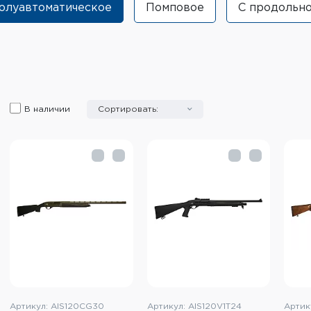
олуавтоматическое
Помповое
С продольн
В наличии
Сортировать:
Артикул: AIS120CG30
Артикул: AIS120V1T24
Артик