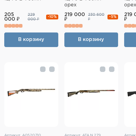
орех
оре
205
219 000
219 
229
230 600
-10%
-5%
000 ₽
₽
₽
000 ₽
₽
В корзину
В корзину
Артикул: A0520710
Артикул: ATA.N.279
Артик