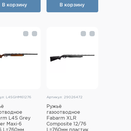
В корзину
В корзину
ул: L4SGHM61276
Артикул: 29026472
ьё
Ружьё
отводное
газоотводное
rm L4S Grey
Fabarm XLR
er Maxi-6
Composite 12/76
6 L=760мм
L=760мм пластик