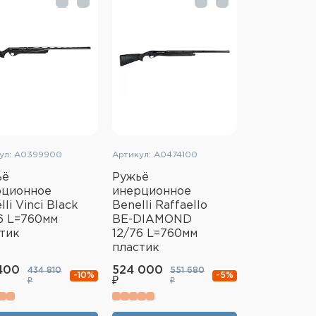
ул: A0399900
Артикул: A0474100
ьё
Ружьё
рционное
инерционное
lli Vinci Black
Benelli Raffaello
6 L=760мм
BE-DIAMOND
тик
12/76 L=760мм
пластик
400
524 000
434 810
551 680
-10%
-5%
₽
₽
₽