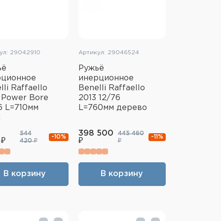
ул: 29042910
Артикул: 29046524
ьё
Ружьё
рционное
инерционное
lli Raffaello
Benelli Raffaello
 Power Bore
2013 12/76
6 L=710мм
L=760мм дерево
х
398 500
544
445 460
-10%
-11%
 ₽
₽
420 ₽
₽
В корзину
В корзину