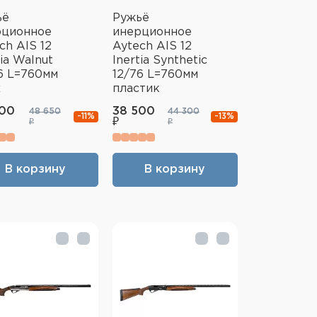
ьё
Ружьё
рционное
инерционное
ch AIS 12
Aytech AIS 12
tia Walnut
Inertia Synthetic
6 L=760мм
12/76 L=760мм
х
пластик
200
38 500
48 650
44 300
-11%
-13%
₽
₽
₽
В корзину
В корзину