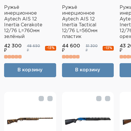
Ружьё
Ружьё
Руж
инерционное
инерционное
ине
Aytech AIS 12
Aytech AIS 12
Ayte
Inertia Cerakote
Inertia Tactical
Iner
12/76 L=760мм
12/76 L=560мм
12/7
зелёный
пластик
оре
42 300
44 600
43 
48 650
51 300
-13%
-13%
₽
₽
₽
₽
₽
В корзину
В корзину