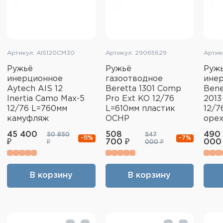
Артикул: AIS120CM30
Артикул: 29065629
Артик
Ружьё
Ружьё
Руж
инерционное
газоотводное
ине
Aytech AIS 12
Beretta 1301 Comp
Bene
Inertia Camo Max-5
Pro Ext KO 12/76
2013
12/76 L=760мм
L=610мм пластик
12/7
камуфляж
OCHP
оре
45 400
508
490
50 850
547
-11%
-7%
₽
700 ₽
000
₽
000 ₽
В корзину
В корзину