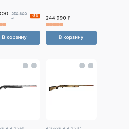
х
000
230 600
-5%
244 990 ₽
₽
В корзину
В корзину
ул: ATA N 248
Артикул: ATA N 297