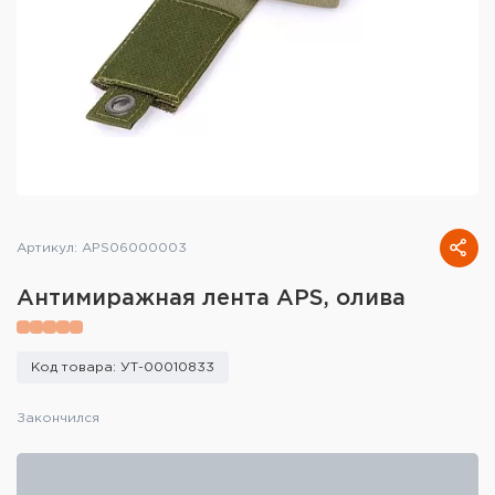
Тактическое снаряжение
Высокоточная стрельба
Спортивная стрельба
Пневматика
Развлекательная стрельба
Артикул: APS06000003
Ножи
Антимиражная лента APS, олива
Инструмент для заточки
Кобуры и системы ношения
Код товара: УТ-00010833
Кейсы и ящики для патронов и
Закончился
снаряжения
Сумки и рюкзаки