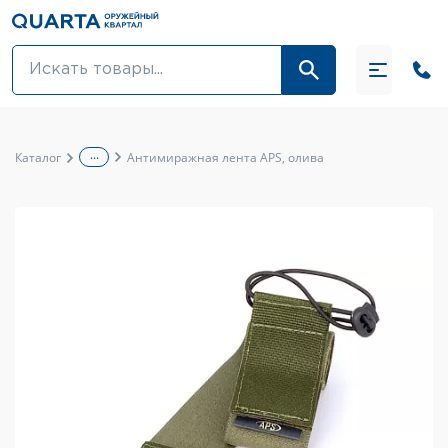
Оптовикам
Акции
...
Каталог
Антимиражная лента APS, олива
Оптика и крепления
Оружие и патроны
Одежда
Средства для ухода за оружием
Тюнинг оружия и ЗИП
Обувь