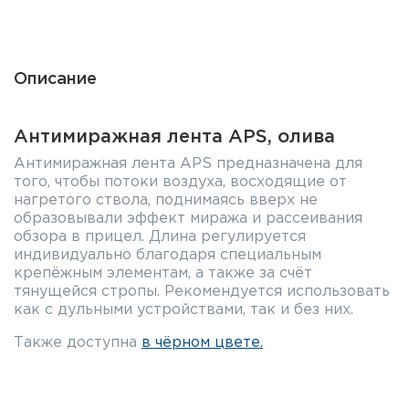
Фальшпатроны
Холодная пристрелка оружия
Описание
Оружейные шкафы и сейфы
Антимиражная лента APS, олива
Чехлы и кейсы
Антимиражная лента APS предназначена для
Релоадинг
того, чтобы потоки воздуха, восходящие от
нагретого ствола, поднимаясь вверх не
образовывали эффект миража и рассеивания
Сигнальные средства
обзора в прицел. Длина регулируется
индивидуально благодаря специальным
Дартс
крепёжным элементам, а также за счёт
тянущейся стропы. Рекомендуется использовать
Аксессуары
как с дульными устройствами, так и без них.
Также доступна
в чёрном цвете.
Комплекты