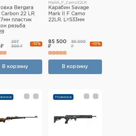
MarkII_F_Camo22LR
овка Bergara
Карабин Savage
Carbon 22 LR
Mark II F Camo
7мм пластик
22LR. L=533мм
он резьба
28
85 500
207
95 000
-10%
-10%
 ₽
₽
500 ₽
₽
В корзину
В корзину
винка
Новинка