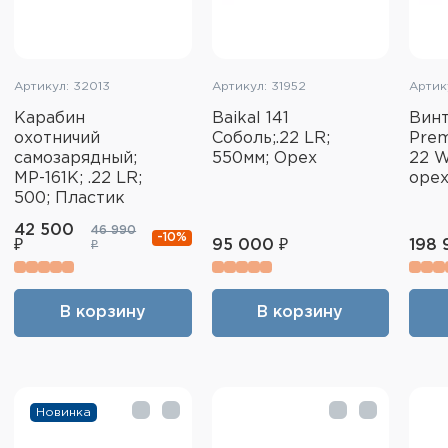
Артикул: 32013
Артикул: 31952
Артик
Карабин
Baikal 141
Винт
охотничий
Соболь;.22 LR;
Prem
самозарядный;
550мм; Орех
22 W
МР-161К; .22 LR;
оре
500; Пластик
42 500
46 990
-10%
₽
95 000 ₽
198 
₽
В корзину
В корзину
Новинка