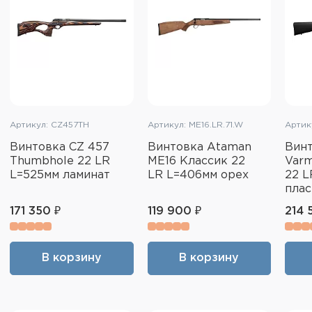
Артикул: CZ457TH
Артикул: ME16.LR.71.W
Артик
Винтовка CZ 457
Винтовка Ataman
Винт
Thumbhole 22 LR
ME16 Классик 22
Varm
L=525мм ламинат
LR L=406мм орех
22 L
плас
171 350 ₽
119 900 ₽
214 
В корзину
В корзину