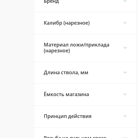
Брeнд
Калибр (нарезное)
Материал ложи/приклада
(нарезное)
Длина ствола, мм
Ёмкость магазина
Принцип действия
Резьба на дульном срезе