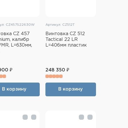
ул: CZ457S22630W
Артикул: CZ512T
овка CZ 457
Винтовка CZ 512
ium, калибр
Tactical 22 LR
MR, L=630мм,
L=406мм пластик
х
900 ₽
248 350 ₽
В корзину
В корзину