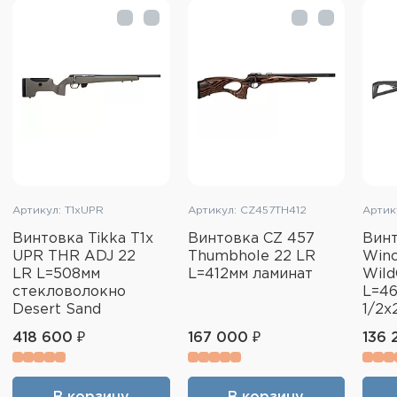
Артикул: T1xUPR
Артикул: CZ457TH412
Артик
Винтовка Tikka T1x
Винтовка CZ 457
Вин
UPR THR ADJ 22
Thumbhole 22 LR
Winc
LR L=508мм
L=412мм ламинат
Wild
стекловолокно
L=46
Desert Sand
1/2x
418 600 ₽
167 000 ₽
136 