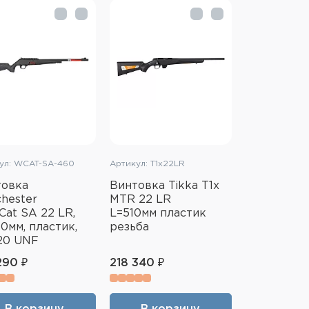
ул: WCAT-SA-460
Артикул: Т1х22LR
товка
Винтовка Tikka T1x
hester
MTR 22 LR
Cat SA 22 LR,
L=510мм пластик
0мм, пластик,
резьба
20 UNF
290 ₽
218 340 ₽