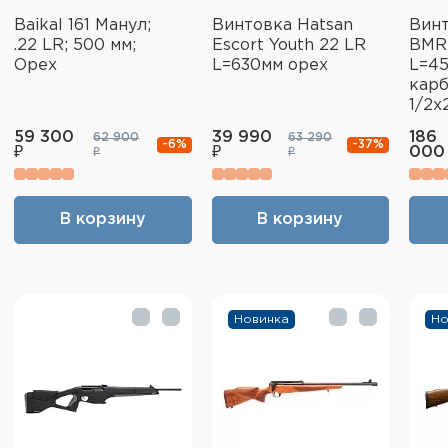
Baikal 161 Манул;
Винтовка Hatsan
Винт
.22 LR; 500 мм;
Escort Youth 22 LR
BMR 
Орех
L=630мм орех
L=45
карб
1/2x
59 300
39 990
186
62 900
63 290
-6%
-37%
₽
₽
000
₽
₽
В корзину
В корзину
Новинка
Но