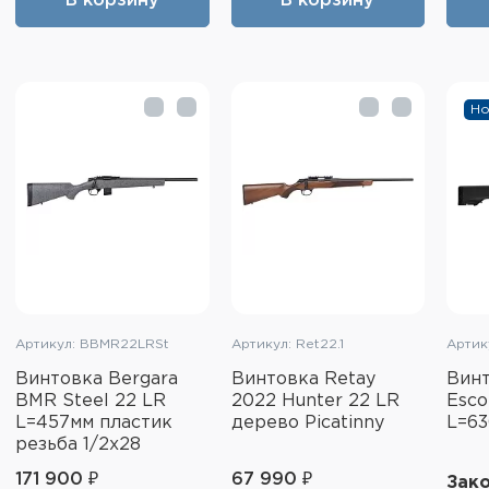
В корзину
В корзину
Но
Артикул: BBMR22LRSt
Артикул: Ret22.1
Артик
Винтовка Bergara
Винтовка Retay
Винт
BMR Steel 22 LR
2022 Hunter 22 LR
Esco
L=457мм пластик
дерево Picatinny
L=63
резьба 1/2x28
171 900 ₽
67 990 ₽
Зак