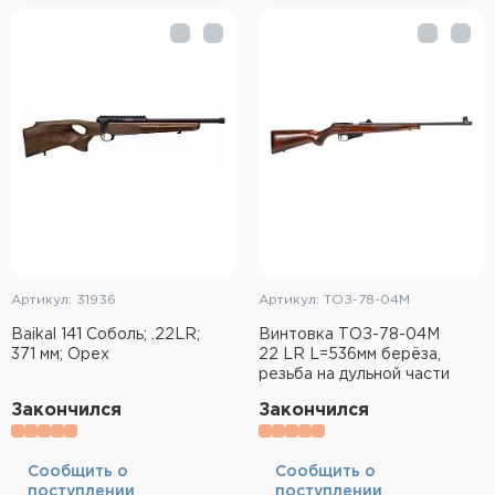
Элементы питания и зарядные
устройства
Охотничье снаряжение
Ремни, патронташи и подсумки
Фонари и ЛЦУ
Туристическое снаряжение
Артикул: 31936
Артикул: ТОЗ-78-04М
Инструменты
Baikal 141 Соболь; .22LR;
Винтовка ТОЗ-78-04М
Опоры и станки для оружия
371 мм; Орех
22 LR L=536мм берёза,
резьба на дульной части
Термосы, термосумки, бутылки
Закончился
Закончился
Мишени
Cообщить о
Cообщить о
поступлении
поступлении