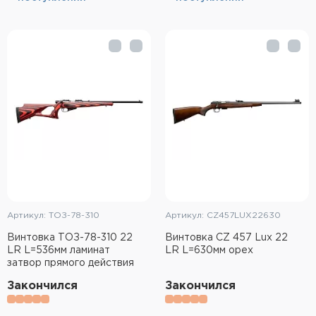
Фальшпатроны
Холодная пристрелка оружия
Оружейные шкафы и сейфы
Чехлы и кейсы
Релоадинг
Сигнальные средства
Дартс
Артикул: ТОЗ-78-310
Артикул: CZ457LUX22630
Аксессуары
Винтовка ТОЗ-78-310 22
Винтовка CZ 457 Lux 22
LR L=536мм ламинат
LR L=630мм орех
затвор прямого действия
Комплекты
Закончился
Закончился