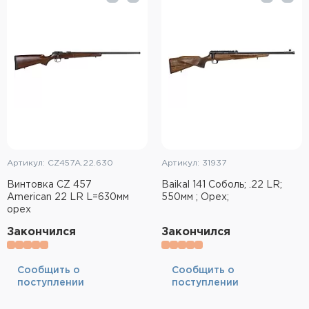
Тактическое снаряжение
Высокоточная стрельба
Спортивная стрельба
Пневматика
Развлекательная стрельба
Артикул: CZ457A.22.630
Артикул: 31937
Ножи
Винтовка CZ 457
Baikal 141 Соболь; .22 LR;
American 22 LR L=630мм
550мм ; Орех;
Инструмент для заточки
орех
Кобуры и системы ношения
Закончился
Закончился
Кейсы и ящики для патронов и
Cообщить о
Cообщить о
снаряжения
поступлении
поступлении
Сумки и рюкзаки