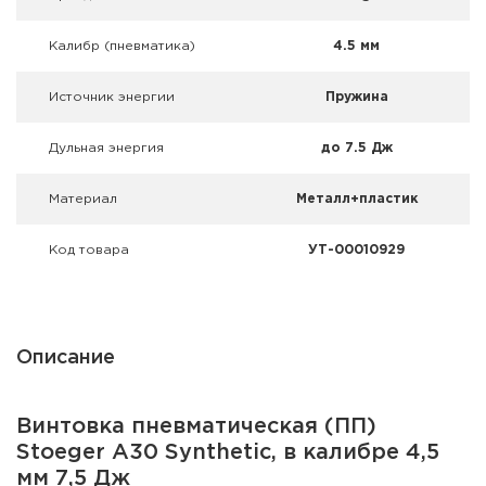
Фальшпатроны
Калибр (пневматика)
4.5 мм
Холодная пристрелка оружия
Источник энергии
Пружина
Оружейные шкафы и сейфы
Дульная энергия
до 7.5 Дж
Чехлы и кейсы
Материал
Металл+пластик
Релоадинг
Код товара
УТ-00010929
Сигнальные средства
Дартс
Описание
Аксессуары
Комплекты
Винтовка пневматическая (ПП)
Stoeger A30 Synthetic, в калибре 4,5
мм 7,5 Дж