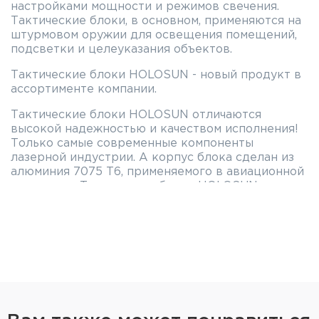
настройками мощности и режимов свечения.
Тактические блоки, в основном, применяются на
штурмовом оружии для освещения помещений,
подсветки и целеуказания объектов.
Тактические блоки HOLOSUN - новый продукт в
ассортименте компании.
Тактические блоки HOLOSUN отличаются
высокой надежностью и качеством исполнения!
Только самые современные компоненты
лазерной индустрии. А корпус блока сделан из
алюминия 7075 T6, применяемого в авиационной
индустрии. Тактические блоки HOLOSUN
стойкие к химически-агрессивным средам и
имеют класс пыле-влаго защиты IP67.
Для удобства пользования и обслуживания
тактический блок HOLSOUN обладает световой
индикацией слабого заряда батарейки.
ЛЦУ может работать в двух режимах:
кратковременном (пока удерживается кнопка