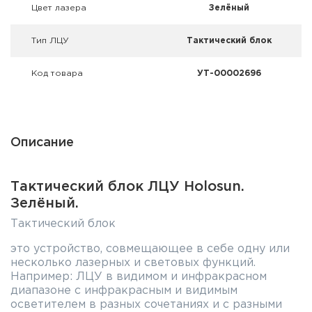
Фальшпатроны
Цвет лазера
Зелёный
Холодная пристрелка оружия
Тип ЛЦУ
Тактический блок
Оружейные шкафы и сейфы
Код товара
УТ-00002696
Чехлы и кейсы
Релоадинг
Описание
Сигнальные средства
Тактический блок ЛЦУ Holosun.
Дартс
Зелёный.
Тактический блок
Аксессуары
это устройство, совмещающее в себе одну или
несколько лазерных и световых функций.
Комплекты
Например: ЛЦУ в видимом и инфракрасном
диапазоне с инфракрасным и видимым
осветителем в разных сочетаниях и с разными