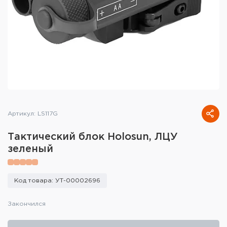
Тактическое снаряжение
Высокоточная стрельба
Спортивная стрельба
Пневматика
Развлекательная стрельба
Артикул: LS117G
Ножи
Тактический блок Holosun, ЛЦУ
Инструмент для заточки
зеленый
Кобуры и системы ношения
Код товара: УТ-00002696
Кейсы и ящики для патронов и
снаряжения
Закончился
Сумки и рюкзаки