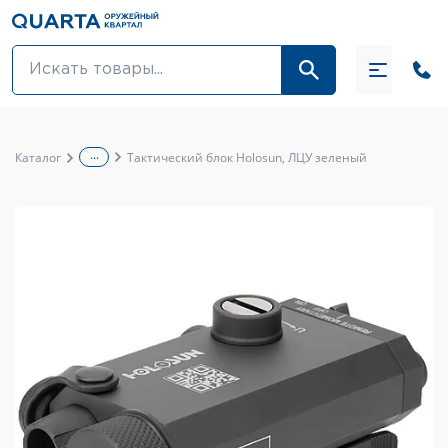
Оптовикам
Акции
...
Каталог
Тактический блок Holosun, ЛЦУ зеленый
Оптика и крепления
Оружие и патроны
Одежда
Средства для ухода за оружием
Тюнинг оружия и ЗИП
Обувь