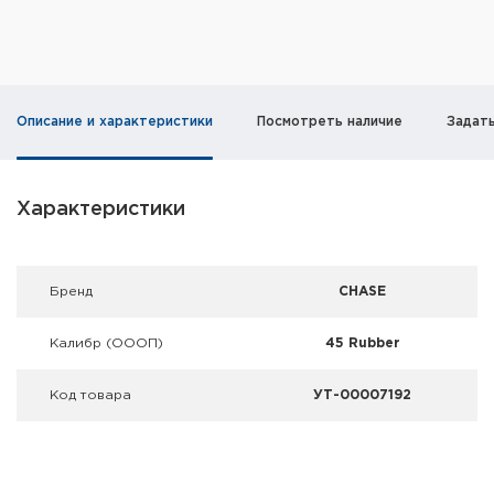
Фальшпатроны
Холодная пристрелка оружия
Оружейные шкафы и сейфы
Описание и характеристики
Посмотреть наличие
Задат
Чехлы и кейсы
Характеристики
Релоадинг
Сигнальные средства
Брeнд
CHASE
Дартс
Калибр (ОООП)
45 Rubber
Аксессуары
Код товара
УТ-00007192
Комплекты