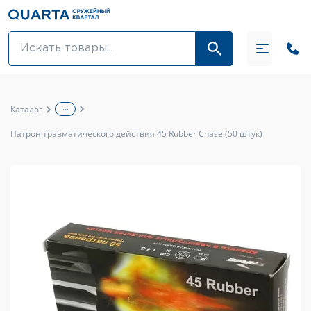
Оптовикам
Акции
...
Каталог
Оптика и крепления
Патрон травматического действия 45 Rubber Chase (50 штук)
Оружие и патроны
Одежда
Средства для ухода за оружием
Тюнинг оружия и ЗИП
Обувь