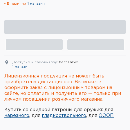
В наличии
1 магазин
Элементы питания и зарядные
устройства
Охотничье снаряжение
Ремни, патронташи и подсумки
Фонари и ЛЦУ
Доступно к самовывозу:
бесплатно
Туристическое снаряжение
1 магазин
Лицензионная продукция не может быть
Инструменты
приобретена дистанционно. Вы можете
оформить заказ с лицензионным товаром на
Опоры и станки для оружия
сайте, но оплатить и получить его — только при
личном посещении розничного магазина.
Термосы, термосумки, бутылки
Купить со скидкой патроны для оружия: для
нарезного
, для
гладкоствольного
, для
ОООП
Мишени