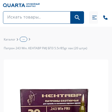
Оптовикам
Акции
...
Каталог
Оптика и крепления
Патрон 243 Win. КЕНТАВР FMJ БПЗ 5.5г/85gr лак (20 штук)
Оружие и патроны
Одежда
Средства для ухода за оружием
Тюнинг оружия и ЗИП
Обувь