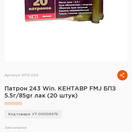
Тактическое снаряжение
Высокоточная стрельба
Спортивная стрельба
Пневматика
Развлекательная стрельба
Ножи
Артикул: БПЗ-043
Инструмент для заточки
Патрон 243 Win. КЕНТАВР FMJ БПЗ
5.5г/85gr лак (20 штук)
Кобуры и системы ношения
Кейсы и ящики для патронов и
Код товара: УТ-00006976
снаряжения
Закончился
Сумки и рюкзаки