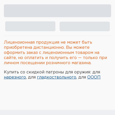
Элементы питания и зарядные
устройства
Охотничье снаряжение
Ремни, патронташи и подсумки
Лицензионная продукция не может быть
Фонари и ЛЦУ
приобретена дистанционно. Вы можете
оформить заказ с лицензионным товаром на
сайте, но оплатить и получить его — только при
Туристическое снаряжение
личном посещении розничного магазина.
Инструменты
Купить со скидкой патроны для оружия: для
нарезного
, для
гладкоствольного
, для
ОООП
Опоры и станки для оружия
Термосы, термосумки, бутылки
Мишени