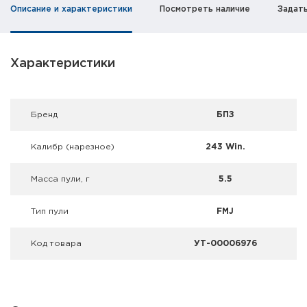
Фальшпатроны
Описание и характеристики
Посмотреть наличие
Задат
Холодная пристрелка оружия
Характеристики
Оружейные шкафы и сейфы
Чехлы и кейсы
Брeнд
БПЗ
Релоадинг
Калибр (нарезное)
243 Win.
Сигнальные средства
Масса пули, г
5.5
Дартс
Тип пули
FMJ
Аксессуары
Код товара
УТ-00006976
Комплекты