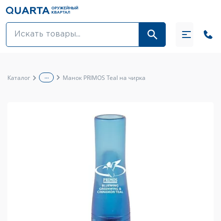
Оптовикам
Акции
...
Каталог
Манок PRIMOS Teal на чирка
Оптика и крепления
Оружие и патроны
Одежда
Средства для ухода за оружием
Тюнинг оружия и ЗИП
Обувь