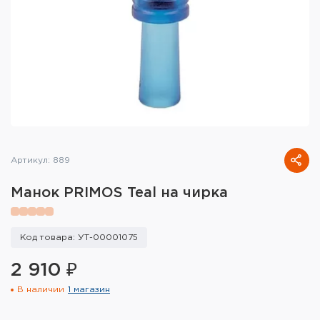
Тактическое снаряжение
Высокоточная стрельба
Спортивная стрельба
Пневматика
Развлекательная стрельба
Артикул: 889
Ножи
Манок PRIMOS Teal на чирка
Инструмент для заточки
Кобуры и системы ношения
Код товара: УТ-00001075
2 910 ₽
Кейсы и ящики для патронов и
снаряжения
В наличии
1 магазин
Сумки и рюкзаки