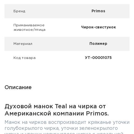
Фальшпатроны
Брeнд
Primos
Холодная пристрелка оружия
Приманиваемое
Чирок-свистунок
животное/птица
Оружейные шкафы и сейфы
Материал
Полимер
Чехлы и кейсы
Релоадинг
Код товара
УТ-00001075
Сигнальные средства
Дартс
Описание
Аксессуары
Духовой манок Teal на чирка от
Американской компании Primos.
Комплекты
Манок на чирков воспроизводит кряканье уточки
голубокрылого чирка, уточки зеленокрылого