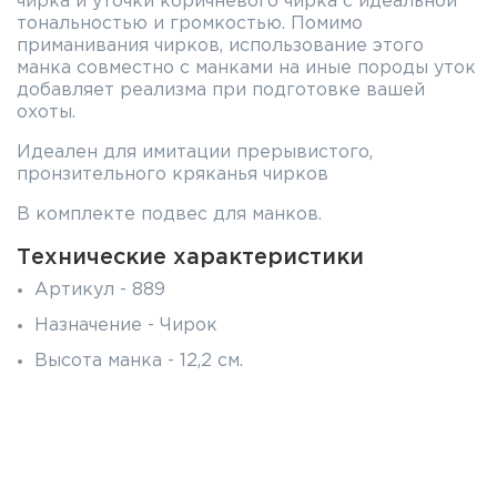
чирка и уточки коричневого чирка с идеальной
тональностью и громкостью. Помимо
приманивания чирков, использование этого
манка совместно с манками на иные породы уток
добавляет реализма при подготовке вашей
охоты.
Идеален для имитации прерывистого,
пронзительного кряканья чирков
В комплекте подвес для манков.
Технические характеристики
Артикул - 889
Назначение - Чирок
Высота манка - 12,2 см.
Материал - Пластик
Цвет - Голубой
Подвес - Есть