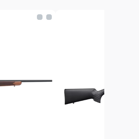
Sprg
й
томатический
ерево