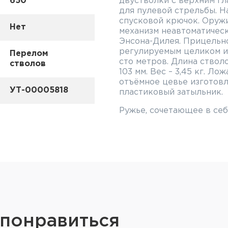
650
двустволки с верхним г
для пулевой стрельбы. Н
спусковой крючок. Оруж
Нет
механизм неавтоматическ
Энсона-Дилея. Прицельн
регулируемым целиком и
Перелом
сто метров. Длина ствол
стволов
103 мм. Вес – 3,45 кг. Л
отъёмное цевье изготовл
УТ-00005818
пластиковый затыльник.
Ружье, сочетающее в себ
гладкоствольного универ
его в любых условиях. В
для предохранения от ко
иметь шнеллер. При про
ротационной холодной к
анодированием, что поз
самые разные нагрузки. 
мороз, пребывание на по
не влияет на качество ст
 понравиться
Характеристики: