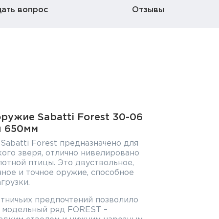
дать вопрос
Отзывы
ужие Sabatti Forest 30-06
ы 650мм
abatti Forest предназначено для
кого зверя, отлично нивелировано
лотной птицы. Это двуствольное,
чное и точное оружие, способное
грузки.
отничьих предпочтений позволило
ь модельный ряд FOREST –