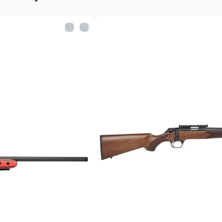
Калибр: 12/76 + 30-06 
Масса: 3,45 кг
Общая длина: 1030 мм
Патронник: 76 мм
Затыльник: пластиковы
Длина ствола: 650 мм
Предохранитель: неав
Материал приклада: д