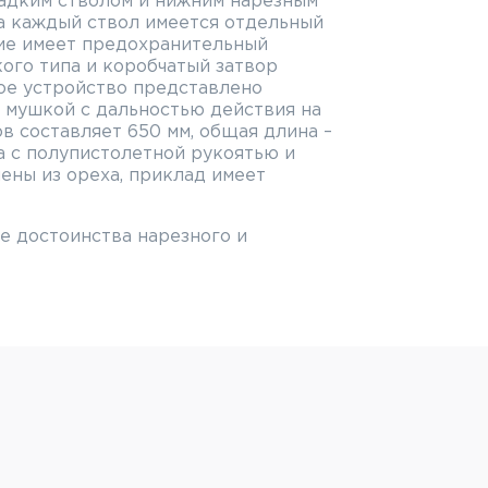
ладким стволом и нижним нарезным
а каждый ствол имеется отдельный
ие имеет предохранительный
ого типа и коробчатый затвор
ое устройство представлено
 мушкой с дальностью действия на
ов составляет 650 мм, общая длина –
ожа с полупистолетной рукоятью и
ены из ореха, приклад имеет
е достоинства нарезного и
сально, что позволяет использовать
ерхний (гладкий) ствол хромирован,
ррозии. Нарезной ствол может
изводстве используется метод
овки, с последующим химическим
воляет оружию отлично переносить
Повышенная влажность воздуха,
чве, листве или хвое никоим образом
рельбы.