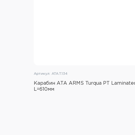
Артикул: ATA.T.134
Карабин ATA ARMS Turqua PT Laminated
L=610мм