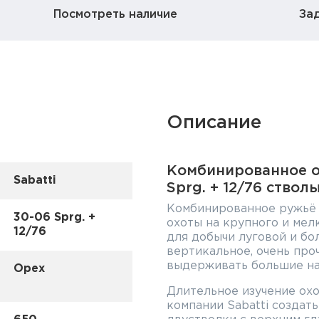
Посмотреть наличие
За
Описание
Комбинированное ор
Sabatti
Sprg. + 12/76 ствол
Комбинированное ружьё S
30-06 Sprg. +
охоты на крупного и мел
12/76
для добычи луговой и бо
вертикальное, очень про
выдерживать большие на
Орех
Длительное изучение ох
компании Sabatti создат