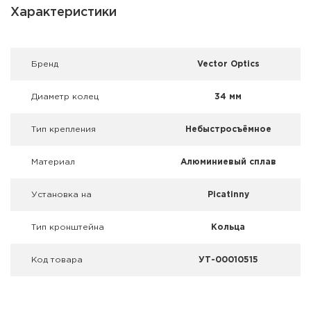
Фальшпатроны
Характеристики
Холодная пристрелка оружия
Брeнд
Vector Optics
Оружейные шкафы и сейфы
Диаметр колец
34 мм
Чехлы и кейсы
Тип крепления
Небыстросъёмное
Релоадинг
Материал
Алюминиевый сплав
Сигнальные средства
Установка на
Picatinny
Дартс
Тип кронштейна
Кольца
Аксессуары
Код товара
УТ-00010515
Комплекты