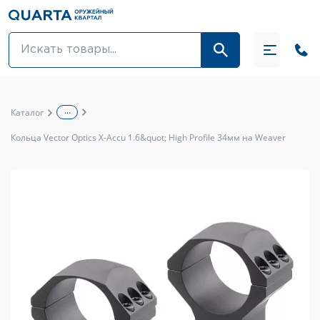
Оптовикам
Акции
...
Каталог
Оптика и крепления
Кольца Vector Optics X-Accu 1.6&quot; High Profile 34мм на Weaver
Оружие и патроны
Одежда
Средства для ухода за оружием
Тюнинг оружия и ЗИП
Обувь