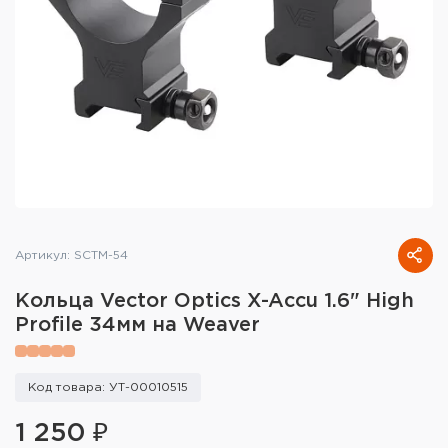
Тактическое снаряжение
Высокоточная стрельба
Спортивная стрельба
Пневматика
Развлекательная стрельба
Ножи
Артикул: SCTM-54
Инструмент для заточки
Кольца Vector Optics X-Accu 1.6" High
Profile 34мм на Weaver
Кобуры и системы ношения
Кейсы и ящики для патронов и
Код товара: УТ-00010515
снаряжения
1 250 ₽
Сумки и рюкзаки