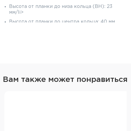
Высота от планки до низа кольца (BH): 23
мм/li>
Высота от планки до центра кольца: 40 мм
Материал: алюминиевый сплав 6061-T6 с
матовым чёрным покрытием
Момент затяжки колец: 2.82 Н·м
Масса: 182 г
Цвет: чёрный
Вам также может понравиться