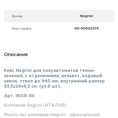
Фальшпатроны
Холодная пристрелка оружия
Брeнд
Negrini
Оружейные шкафы и сейфы
Код товара
00-00002074
Чехлы и кейсы
Релоадинг
Описание
Сигнальные средства
Кейс Negrini для полуавтоматов темно-
Дартс
зеленый, с отделениями, вельвет, кодовый
замок, ствол до 940 мм, внутренний размер
93,5х24х6,5 см. (уп.6 шт)..
Аксессуары
Арт. 1603I AV.
Комплекты
Компания Negrini (ИТАЛИЯ).
Много лет компания Negrini - официальный