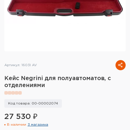
Тактическое снаряжение
Высокоточная стрельба
Спортивная стрельба
Пневматика
Развлекательная стрельба
Артикул: 1603I AV
Ножи
Кейс Negrini для полуавтоматов, с
Инструмент для заточки
отделениями
Кобуры и системы ношения
Код товара: 00-00002074
Кейсы и ящики для патронов и
снаряжения
27 530 ₽
В наличии
3 магазина
Сумки и рюкзаки