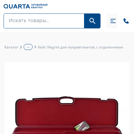
Оптовикам
Акции
...
Каталог
Кейс Negrini для полуавтоматов, с отделениями
Оптика и крепления
Оружие и патроны
Одежда
Средства для ухода за оружием
Тюнинг оружия и ЗИП
Обувь