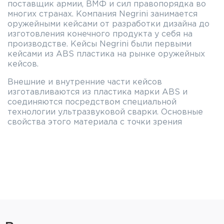
поставщик армии, ВМФ и сил правопорядка во
многих странах. Компания Negrini занимается
оружейными кейсами от разработки дизайна до
изготовления конечного продукта у себя на
производстве. Кейсы Negrini были первыми
кейсами из ABS пластика на рынке оружейных
кейсов.
Внешние и внутренние части кейсов
изготавливаются из пластика марки ABS и
соединяются посредством специальной
технологии ультразвуковой сварки. Основные
свойства этого материала с точки зрения
эксплуатации это: ударопрочность и отсутствие
усыхания в отличие от дерева. Внутренняя
обивка выполнена из хлопка или акриловой
ткани составляющего основание кейса с
которым соединяется вспененный полиэстер
(поролон). На крышке кейса скрепление обивки
и поролона сделано плавлением, в основании же
для этой цели используется клей с нагревом в
момент проклейки. Все материалы применяемые
в производстве кейсов не подвержены