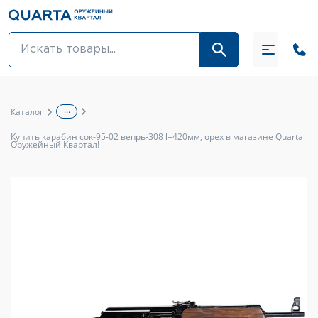
Оптовикам
Акции
...
Каталог
Оптика и крепления
Купить карабин сок-95-02 вепрь-308 l=420мм, орех в магазине Quarta
Оружейный Квартал!
Оружие и патроны
Одежда
Средства для ухода за оружием
Тюнинг оружия и ЗИП
Обувь