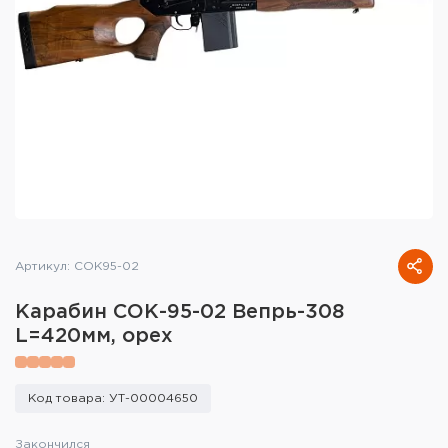
Тактическое снаряжение
Высокоточная стрельба
Спортивная стрельба
Пневматика
Развлекательная стрельба
Ножи
Артикул: СОК95-02
Инструмент для заточки
Карабин СОК-95-02 Вепрь-308
Кобуры и системы ношения
L=420мм, орех
Кейсы и ящики для патронов и
снаряжения
Код товара: УТ-00004650
Сумки и рюкзаки
Закончился