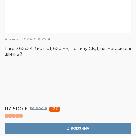
Артикул: 107600902261
Тигр 7.62x54R исп. 01; 620 мм; По типу СВД; пламегаситель
длинный
117 500 ₽
-2%
119 900 ₽
В корзину