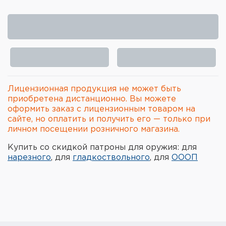
Элементы питания и зарядные
устройства
Охотничье снаряжение
Ремни, патронташи и подсумки
Лицензионная продукция не может быть
Фонари и ЛЦУ
приобретена дистанционно. Вы можете
оформить заказ с лицензионным товаром на
Туристическое снаряжение
сайте, но оплатить и получить его — только при
личном посещении розничного магазина.
Инструменты
Купить со скидкой патроны для оружия: для
нарезного
, для
гладкоствольного
, для
ОООП
Опоры и станки для оружия
Термосы, термосумки, бутылки
Мишени