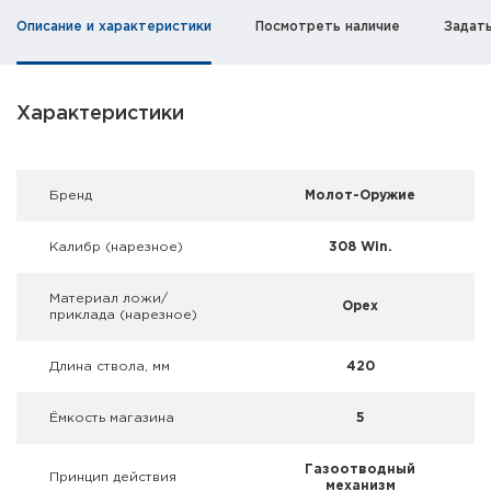
Фальшпатроны
Описание и характеристики
Посмотреть наличие
Задат
Холодная пристрелка оружия
Оружейные шкафы и сейфы
Характеристики
Чехлы и кейсы
Брeнд
Молот-Оружие
Релоадинг
Калибр (нарезное)
308 Win.
Сигнальные средства
Материал ложи/
Орех
Дартс
приклада (нарезное)
Аксессуары
Длина ствола, мм
420
Комплекты
Ёмкость магазина
5
Газоотводный
Принцип действия
механизм