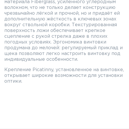
материала Fiberglass, усиленного углеродным
волокном, что не только делает конструкцию
чрезвычайно лёгкой и прочной, но и придаёт ей
дополнительную жёсткость в ключевых зонах
вокруг ствольной коробки. Текстурированная
поверхность ложи обеспечивает крепкое
сцепление с рукой стрелка даже в плохих
погодных условиях. Эргономика винтовки
продумана до мелочей: регулируемый приклад и
щека позволяют легко настроить винтовку под
индивидуальные особенности.
Крепление Picatinny, установленное на винтовке,
открывает широкие возможности для установки
оптики.
Регулируемый спусковой механизм позволяет
точно настраивать усилие спуска. Ствол длинной
510 мм изготовлен из высококачественной стали
и подвергнут криогенной обработке, что
значительно повышает его долговечность и
стабильность характеристик. Специальное
износостойкое и антикоррозийное покрытие