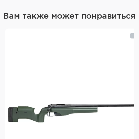
Cerakote защищает карабин даже в самых
суровых условиях.
Вам также может понравиться
Характеристики Sako 90 S Adventure:
Калибр: 308 Win.
Твист: 1:11"
Длина ствола: 510 мм, нержавеющая сталь
(Stainless)
Тип: с продольно-скользящим затвором
Резьба на дульном срезе: М15x1
Масса: ~3000 г