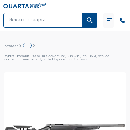
Оптовикам
Акции
...
Каталог
Оптика и крепления
Купить карабин sako 90 s adventure, 308 win., l=510мм, резьба,
cerakote в магазине Quarta Оружейный Квартал!
Оружие и патроны
Одежда
Средства для ухода за оружием
Тюнинг оружия и ЗИП
Обувь