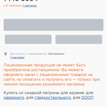
В наличии
1 магазин
Элементы питания и зарядные
устройства
Охотничье снаряжение
Ремни, патронташи и подсумки
Фонари и ЛЦУ
Доступно к самовывозу:
бесплатно
Туристическое снаряжение
1 магазин
Лицензионная продукция не может быть
Инструменты
приобретена дистанционно. Вы можете
оформить заказ с лицензионным товаром на
Опоры и станки для оружия
сайте, но оплатить и получить его — только при
личном посещении розничного магазина.
Термосы, термосумки, бутылки
Купить со скидкой патроны для оружия: для
нарезного
, для
гладкоствольного
, для
ОООП
Мишени