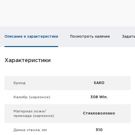
Фальшпатроны
Холодная пристрелка оружия
Оружейные шкафы и сейфы
Описание и характеристики
Посмотреть наличие
Задат
Чехлы и кейсы
Релоадинг
Характеристики
Сигнальные средства
Брeнд
SAKO
Дартс
Калибр (нарезное)
308 Win.
Аксессуары
Материал ложи/
Стекловолокно
Комплекты
приклада (нарезное)
Длина ствола, мм
510