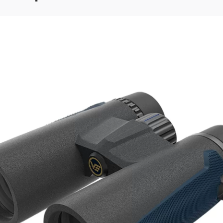
входят: бинокль Vesta 10
шейный ремешок, защитн
также салфетка для линз
Характеристики
Артикул
Увеличение
Диаметр линз
Поле зрения на расстоян
1000 м
Угол поля зрения
Диаметр выходного зрач
Вынесенная окулярная т
Призма
Относительная яркость
Сумеречный фактор
Минимальное расстояни
фокусировки
Межзрачковое регулиро
Диоптрийная коррекция