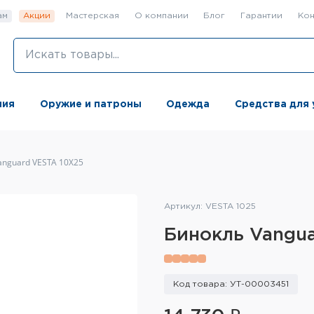
ам
Акции
Мастерская
О компании
Блог
Гарантии
Кон
ния
Оружие и патроны
Одежда
Средства для 
anguard VESTA 10X25
Артикул: VESTA 1025
Бинокль Vangu
Код товара: УТ-00003451