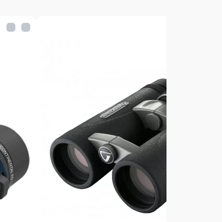
x25, защитная сумка для переноски,
ые крышки линз и окуляров, а
.
VESTA 1025
10х
25 мм.
ии
110 м.
6,3°
ка
2,5 мм.
очка
10 мм.
BaK4
6,2
15,8
е
2,5 м.
вание
56-74 мм.
+/- 4 диоптрии