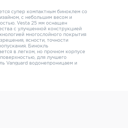
ется супер компактным биноклем со
изайном, с небольшим весом и
остью. Vesta 25 мм оснащен
ества с улучшенной конструкцией
хнологией многослойного покрытия
азрешения, ясности, точности
ропускания. Бинокль
ается в легком, но прочном корпусе
 поверхностью, для лучшего
кль Vanguard водонепроницаем и
 Большое центральное колесо
м легко и быстро настроить все в
воротные резиновые наглазники
ый просмотр с широким полем
тров (10x) с возможностью
м. Регулировка диоптрий правого
т индивидуально настраивать
дельца. Веста предлагает 10-
бъектив 25 мм обеспечивает
ие и возможность разглядеть
о расстояния. В комплект поставки