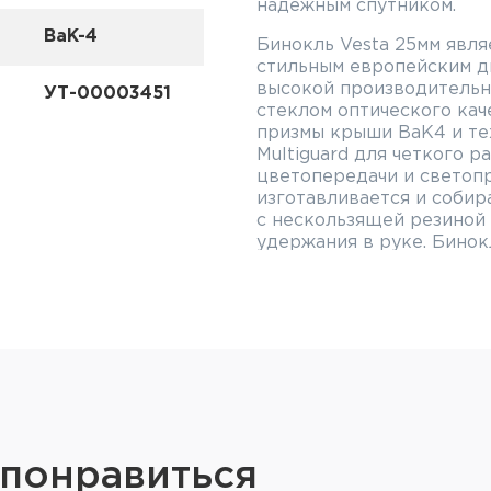
надежным спутником.
BaK-4
Бинокль Vesta 25мм явля
стильным европейским д
высокой производительн
УТ-00003451
стеклом оптического кач
призмы крыши BaK4 и те
Multiguard для четкого р
цветопередачи и светоп
изготавливается и собир
с нескользящей резиной
удержания в руке. Бино
устойчив к запотеванию.
фокусировки позволит Ва
мельчайших деталях. По
обеспечивают комфортн
обзора: 110 м на 1000 ме
фокусировки вблизи 2,5 
окуляра (± 4D) позволяе
бинокль под каждого вла
кратное увеличение, а о
качественное изображен
 понравиться
важные детали с близког