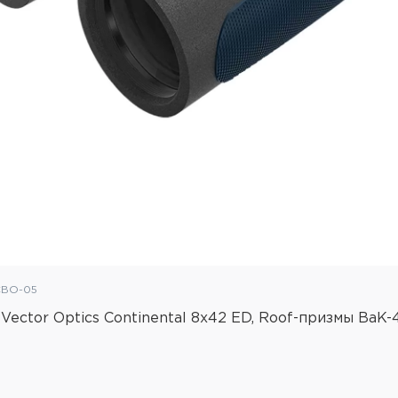
Материал
Цвет
Водонепроницаемый
Противотуманный
Покрытие линз
Размер бинокля
Упаковка
Вес бинокля
CBO-05
Vector Optics Continental 8x42 ED, Roof-призмы BaK-4