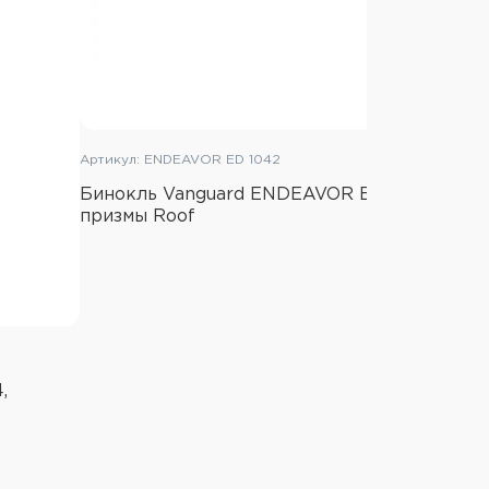
Алюминий
Черный
Да
Да
Полностью многослойное
покрытие
107x113,8x41 мм.
Артикул: ENDEAVOR ED 1042
Коробка
236 г.
Бинокль Vanguard ENDEAVOR ED 10х42,
призмы Roof
,