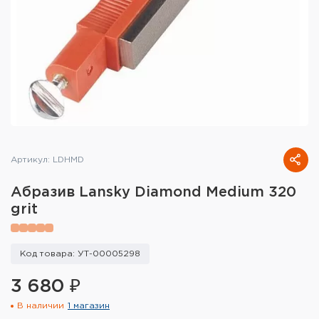
Тактическое снаряжение
Высокоточная стрельба
Спортивная стрельба
Пневматика
Развлекательная стрельба
Артикул: LDHMD
Ножи
Абразив Lansky Diamond Medium 320
Инструмент для заточки
grit
Кобуры и системы ношения
Код товара: УТ-00005298
Кейсы и ящики для патронов и
снаряжения
3 680 ₽
В наличии
1 магазин
Сумки и рюкзаки