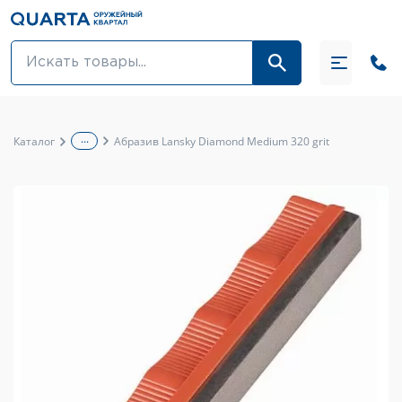
Оптовикам
Акции
...
Каталог
Абразив Lansky Diamond Medium 320 grit
Оптика и крепления
Оружие и патроны
Одежда
Средства для ухода за оружием
Тюнинг оружия и ЗИП
Обувь