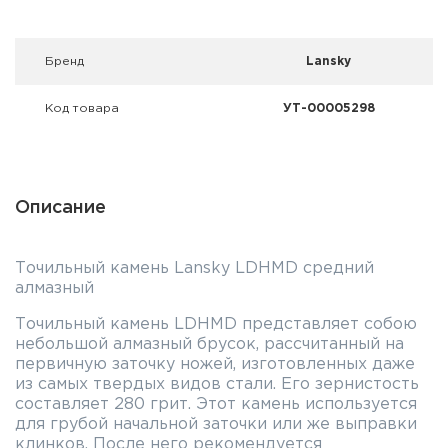
Фальшпатроны
Холодная пристрелка оружия
Брeнд
Lansky
Оружейные шкафы и сейфы
Код товара
УТ-00005298
Чехлы и кейсы
Релоадинг
Описание
Сигнальные средства
Точильный камень Lansky LDHMD средний
Дартс
алмазный
Точильный камень LDHMD представляет собою
Аксессуары
небольшой алмазный брусок, рассчитанный на
первичную заточку ножей, изготовленных даже
Комплекты
из самых твердых видов стали. Его зернистость
составляет 280 грит. Этот камень используется
для грубой начальной заточки или же выправки
клинков. После него рекомендуется