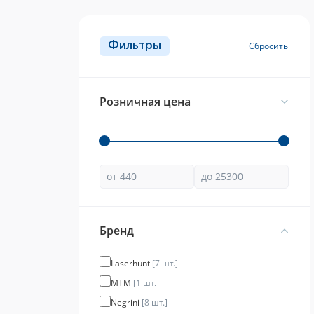
Фильтры
Розничная цена
Брeнд
Laserhunt
[7 шт.]
MTM
[1 шт.]
Negrini
[8 шт.]