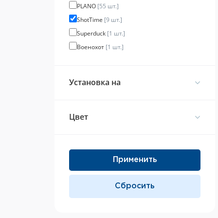
PLANO
[55 шт.]
ShotTime
[9 шт.]
Superduck
[1 шт.]
Военохот
[1 шт.]
Установка на
Цвет