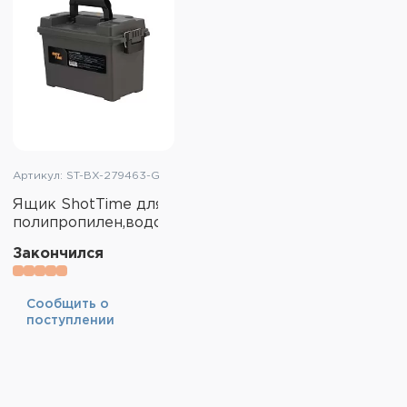
Артикул: ST-BX-279463-G
Ящик ShotTime для патронов большой,
полипропилен,водозащищённый,зелёный
Закончился
Cообщить о
поступлении