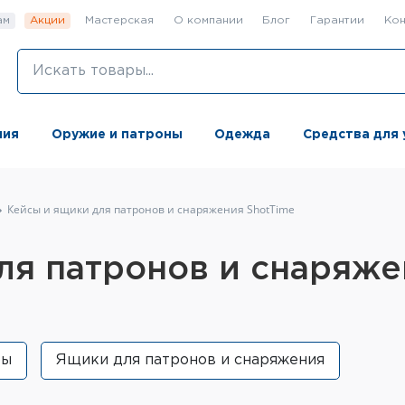
ам
Акции
Мастерская
О компании
Блог
Гарантии
Кон
ния
Оружие и патроны
Одежда
Средства для 
Кейсы и ящики для патронов и снаряжения ShotTime
ля патронов и снаряже
ры
Ящики для патронов и снаряжения