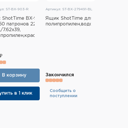
ул: ST-BX-903-R
Артикул: ST-BX-279491-BL
 ShotTime BX-903
Ящик ShotTime для патронов сре
50 патронов 223
полипропилен,водозащищённый,
ый
/7.62x39,
пропилен,красный
₽
Закончился
В корзину
Cообщить о
упить в 1 клик
поступлении