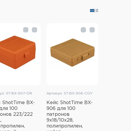
ул: ST-BX-907-OR
Артикул: ST-BX-906-COY
 ShotTime BX-
Кейс ShotTime BX-
для 100
906 для 100
онов 223/222
патронов
,
9x18/10x28,
пропилен,
полипропилен,