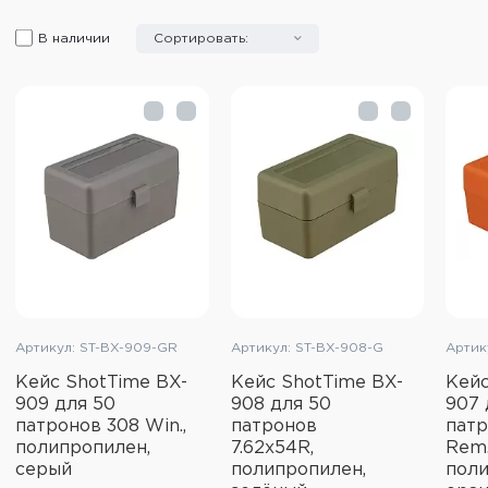
В наличии
Сортировать:
Артикул: ST-BX-909-GR
Артикул: ST-BX-908-G
Артик
Кейс ShotTime BX-
Кейс ShotTime BX-
Кейс
909 для 50
908 для 50
907 
патронов 308 Win.,
патронов
патр
полипропилен,
7.62x54R,
Rem.
серый
полипропилен,
поли