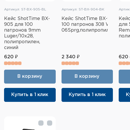
Артикул: ST-BX-905-BL
Артикул: ST-BX-904-BK
Артик
Кейс ShotTime BX-
Кейс ShotTime BX-904 для
Кейс
905 для 100
100 патронов 308 Win/30-
для 
патронов 9mm
06Sprg,полипропилен,чёрн
Rem.
Luger/10x28,
поли
полипропилен,
синий
620 ₽
2 340 ₽
620 
В корзину
В корзину
Купить в 1 клик
Купить в 1 клик
К