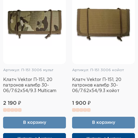
Тактическое снаряжение
Высокоточная стрельба
Спортивная стрельба
Пневматика
Развлекательная стрельба
Артикул: П-151 3006 мульт
Артикул: П-151 3006 койот
Ножи
Клатч Vektor П-151, 20
Клатч Vektor П-151, 20
патронов калибр 30-
патронов калибр 30-
Инструмент для заточки
06/7.62x54/9.3 Multicam
06/7.62x54/9.3 койот
Кобуры и системы ношения
2 190 ₽
1 900 ₽
Кейсы и ящики для патронов и
снаряжения
В корзину
В корзину
Сумки и рюкзаки