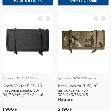
Купить в 1 клик
Купить в 1 клик
Элементы питания и зарядные
устройства
Охотничье снаряжение
Ремни, патронташи и подсумки
Фонари и ЛЦУ
Туристическое снаряжение
Инструменты
Артикул: П-151 3006 чер
Артикул: П-151 308 мульт
Опоры и станки для оружия
Клатч Vektor П-151, 20
Клатч Vektor П-151, 20
Термосы, термосумки, бутылки
патронов калибр 30-
патронов калибр
06/7.62x54/9.3 чёрный
308/243/366/6.5
Multicam
Мишени
1 900 ₽
2 190 ₽