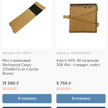
Артикул: BC-48301
Артикул: APS03010001
Мат стрелковый
Клатч APS, 40 патронов
Birchwood Casey
308 Win., стандарт, койот
213х68х1,2 см Coyote
Brown
13 590 ₽
5 750 ₽
В корзину
В корзину