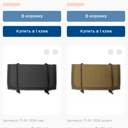
Фальшпатроны
Холодная пристрелка оружия
В корзину
В корзину
Оружейные шкафы и сейфы
Купить в 1 клик
Купить в 1 клик
Чехлы и кейсы
Релоадинг
Сигнальные средства
Дартс
Аксессуары
Комплекты
Артикул: П-151 308 чер
Артикул: П-151 308 койот