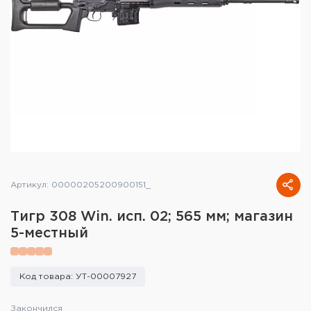
Тактическое снаряжение
Высокоточная стрельба
Спортивная стрельба
Пневматика
Развлекательная стрельба
Ножи
Артикул: 00000205200900151_
Инструмент для заточки
Тигр 308 Win. исп. 02; 565 мм; магазин
Кобуры и системы ношения
5-местный
Кейсы и ящики для патронов и
снаряжения
Код товара: УТ-00007927
Сумки и рюкзаки
Закончился