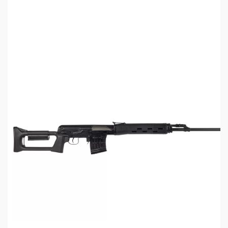
коллиматорных прицелов
Надёжные магазины из ударопрочного
полимера
Шаг нарезов – 305 мм