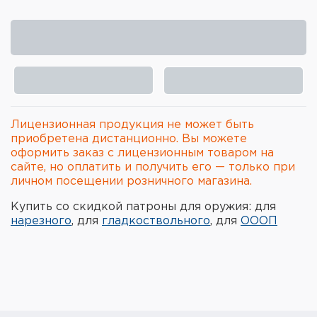
Элементы питания и зарядные
устройства
Охотничье снаряжение
Ремни, патронташи и подсумки
Лицензионная продукция не может быть
Фонари и ЛЦУ
приобретена дистанционно. Вы можете
оформить заказ с лицензионным товаром на
Туристическое снаряжение
сайте, но оплатить и получить его — только при
личном посещении розничного магазина.
Инструменты
Купить со скидкой патроны для оружия: для
нарезного
, для
гладкоствольного
, для
ОООП
Опоры и станки для оружия
Термосы, термосумки, бутылки
Мишени