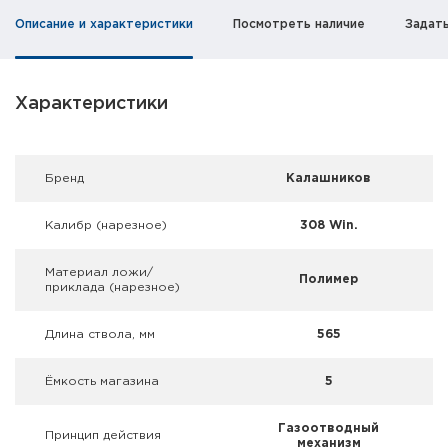
Фальшпатроны
Описание и характеристики
Посмотреть наличие
Задат
Холодная пристрелка оружия
Оружейные шкафы и сейфы
Характеристики
Чехлы и кейсы
Брeнд
Калашников
Релоадинг
Калибр (нарезное)
308 Win.
Сигнальные средства
Материал ложи/
Полимер
Дартс
приклада (нарезное)
Аксессуары
Длина ствола, мм
565
Комплекты
Ёмкость магазина
5
Газоотводный
Принцип действия
механизм